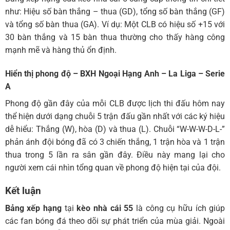
như: Hiệu số bàn thắng – thua (GD), tổng số bàn thắng (GF)
và tổng số bàn thua (GA). Ví dụ: Một CLB có hiệu số +15 với
30 bàn thắng và 15 bàn thua thường cho thấy hàng công
mạnh mẽ và hàng thủ ổn định.
Hiển thị phong độ – BXH Ngoại Hạng Anh – La Liga – Serie
A
Phong độ gần đây của mỗi CLB được lịch thi đấu hôm nay
thể hiện dưới dạng chuỗi 5 trận đấu gần nhất với các ký hiệu
dễ hiểu: Thắng (W), hòa (D) và thua (L). Chuỗi “W-W-W-D-L-”
phản ánh đội bóng đã có 3 chiến thắng, 1 trận hòa và 1 trận
thua trong 5 lần ra sân gần đây. Điều này mang lại cho
người xem cái nhìn tổng quan về phong độ hiện tại của đội.
Kết luận
Bảng xếp hạng
tại
kèo nhà cái 55
là công cụ hữu ích giúp
các fan bóng đá theo dõi sự phát triển của mùa giải. Ngoài