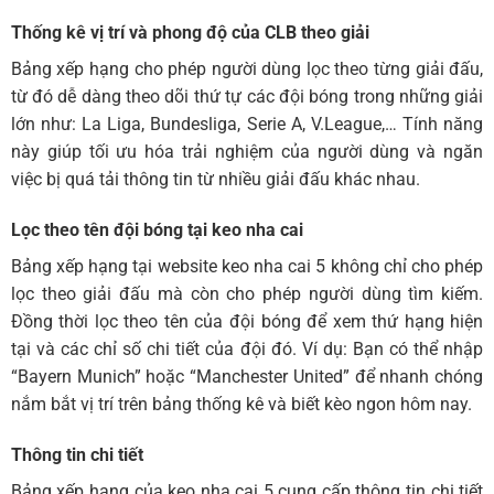
Thống kê vị trí và phong độ của CLB theo giải
Bảng xếp hạng cho phép người dùng lọc theo từng giải đấu,
từ đó dễ dàng theo dõi thứ tự các đội bóng trong những giải
lớn như: La Liga, Bundesliga, Serie A, V.League,… Tính năng
này giúp tối ưu hóa trải nghiệm của người dùng và ngăn
việc bị quá tải thông tin từ nhiều giải đấu khác nhau.
Lọc theo tên đội bóng tại keo nha cai
Bảng xếp hạng tại website keo nha cai 5
không chỉ cho phép
lọc theo giải đấu mà còn cho phép người dùng tìm kiếm.
Đồng thời lọc theo tên của đội bóng để xem thứ hạng hiện
tại và các chỉ số chi tiết của đội đó. Ví dụ: Bạn có thể nhập
“Bayern Munich” hoặc “Manchester United” để nhanh chóng
nắm bắt vị trí trên bảng thống kê và biết kèo ngon hôm nay.
Thông tin chi tiết
Bảng xếp hạng của keo nha cai 5 cung cấp thông tin chi tiết