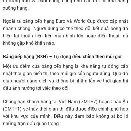
trí đứng đầu và cuối bảng, cũng như các đội có khả năng
xuống hạng.
Ngoài ra
bảng xếp hạng
Euro và World Cup được cập nhật
nhanh chóng. Người dùng có thể theo dõi kết quả bóng đá
hiện tại thuận tiện trên màn hình lớn hoặc điện thoại mà
không gặp khó khăn nào.
Bảng xếp hạng (BXH) – Tự động điều chỉnh theo múi giờ
Một ưu điểm của bảng xếp hạng là khả năng tự động cập
nhật thời gian hiển thị theo múi giờ của người dùng. Qua đó
giúp người dùng dịch vụ không bị nhầm lẫn về thời gian thi
đấu ảnh hưởng tới việc theo dõi.
Chẳng hạn khách hàng tại Việt Nam (GMT+7) hoặc Châu Âu
(GMT+1) sẽ thấy thời gian thi đấu được điều chỉnh phù hợp
với khu vực của mình. Điều này đảm bảo không ai bỏ lỡ
những trận đấu quan trọng.