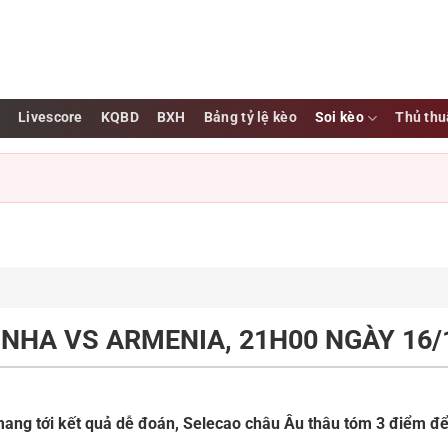
u
Livescore
KQBD
BXH
Bảng tỷ lệ kèo
Soi kèo
Thủ thu
 NHA VS ARMENIA, 21H00 NGÀY 16/
ang tới kết quả dễ đoán, Selecao châu Âu thâu tóm 3 điểm để