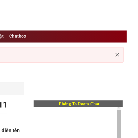
ật
Chatbox
11
Phóng To Room Chat
 điền tên