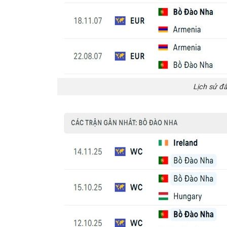
Lịch sử đ