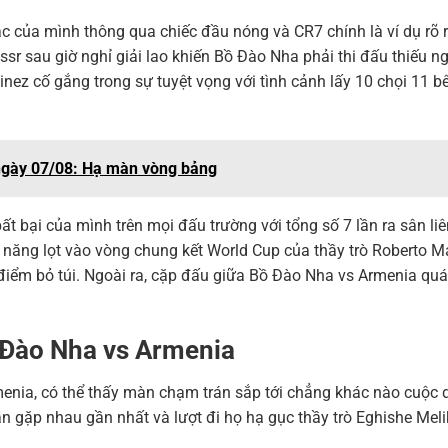
c của mình thông qua chiếc đầu nóng và CR7 chính là ví dụ rõ 
ssr sau giờ nghỉ giải lao khiến Bồ Đào Nha phải thi đấu thiếu n
inez cố gắng trong sự tuyệt vọng với tình cảnh lấy 10 chọi 11 b
ngày 07/08: Hạ màn vòng bảng
 bại của mình trên mọi đấu trường với tổng số 7 lần ra sân liên
 năng lọt vào vòng chung kết World Cup của thầy trò Roberto Ma
0 điểm bỏ túi. Ngoài ra, cặp đấu giữa Bồ Đào Nha vs Armenia qu
 Đào Nha vs Armenia
menia, có thể thấy màn chạm trán sắp tới chẳng khác nào cuộc 
ần gặp nhau gần nhất và lượt đi họ hạ gục thầy trò Eghishe Meli