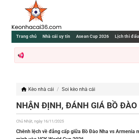
Bỏ
qua
nội
dung
Trang chủ
Nhà cái uy tín
Asean Cup 2026
Lịch thi đấ
Trang chủ
Nhà cái uy tín
Asean Cup 2026
Lịch thi đấu
Livescore
Kèo nhà cái
/
Soi kèo nhà cái
KQBD
NHẬN ĐỊNH, ĐÁNH GIÁ BỒ ĐÀO
BXH
Chủ Nhật, ngày 16/11/2025
Bảng tỷ lệ kèo
Chênh lệch về đẳng cấp giữa Bồ Đào Nha vs Armenia m