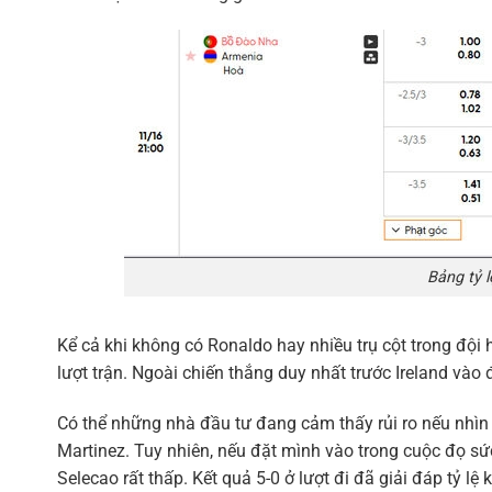
Bảng tỷ 
Kể cả khi không có Ronaldo hay nhiều trụ cột trong đội 
lượt trận. Ngoài chiến thắng duy nhất trước Ireland vào 
Có thể những nhà đầu tư đang cảm thấy rủi ro nếu nhìn v
Martinez. Tuy nhiên, nếu đặt mình vào trong cuộc đọ sứ
Selecao rất thấp. Kết quả 5-0 ở lượt đi đã giải đáp tỷ lệ