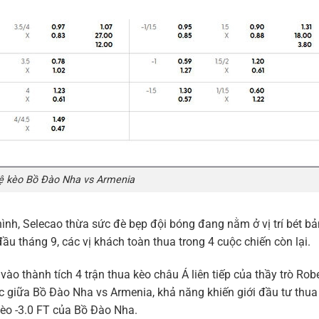
lệ kèo Bồ Đào Nha vs Armenia
hình, Selecao thừa sức đè bẹp đội bóng đang nằm ở vị trí bét b
đầu tháng 9, các vị khách toàn thua trong 4 cuộc chiến còn lại.
ào thành tích 4 trận thua kèo châu Á liên tiếp của thầy trò Rob
c giữa Bồ Đào Nha vs Armenia, khả năng khiến giới đầu tư thua
 kèo -3.0 FT của Bồ Đào Nha.