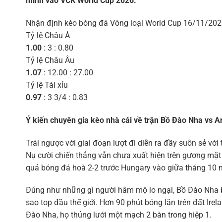
mình vào VCK World Cup 2026.
Soi kèo
Nhận định kèo bóng đá
Vòng loại World Cup 16/11/202
Asean Cup 2026
Tỷ lệ Châu Á
Ngoại Hạng Anh
1.00
: 3 : 0.80
Tỷ lệ Châu Âu
Cúp C1
1.07
: 12.00 : 27.00
Tỷ lệ Tài xỉu
Cúp C2
0.97
: 3 3/4 : 0.83
Việt Nam
Ý kiến chuyên gia
kèo nhà cái
về trận Bồ Đào Nha vs A
La Liga
Trái ngược với giai đoạn lượt đi diễn ra đầy suôn sẻ với
Serie A
Nụ cười chiến thắng vẫn chưa xuất hiện trên gương mặ
quả bóng đá hoà 2-2 trước Hungary vào giữa tháng 10 
Bundesliga
Đúng như những gì người hâm mộ lo ngại, Bồ Đào Nha bấ
Bóng đá quốc tế
sao top đầu thế giới. Hơn 90 phút bóng lăn trên đất Ir
World Cup
Đào Nha, họ thủng lưới một mạch 2 bàn trong hiệp 1.