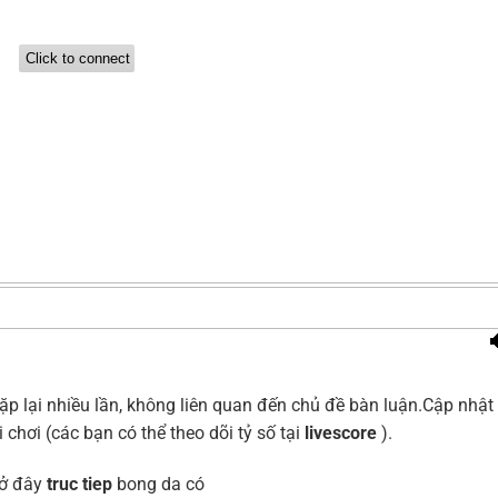
p lại nhiều lần, không liên quan đến chủ đề bàn luận.Cập nhật s
chơi (các bạn có thể theo dõi tỷ số tại
livescore
).
i ở đây
truc tiep
bong da có