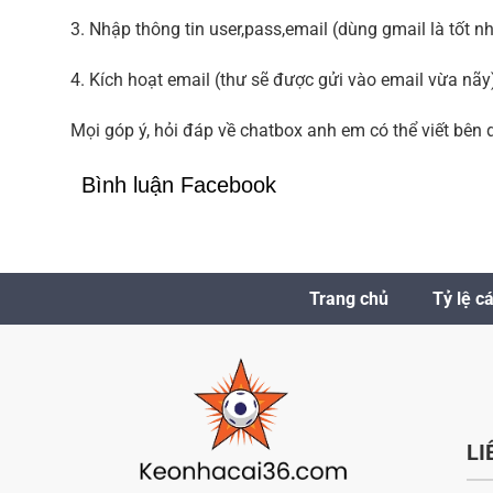
3. Nhập thông tin user,pass,email (dùng gmail là tốt n
4. Kích hoạt email (thư sẽ được gửi vào email vừa nãy)
Mọi góp ý, hỏi đáp về chatbox anh em có thể viết bên 
Bình luận Facebook
Trang chủ
Tỷ lệ c
LI