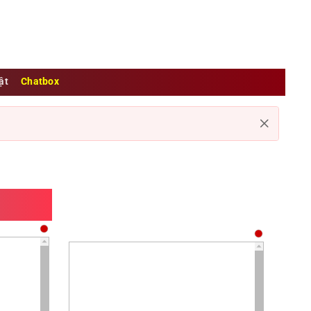
ật
Chatbox