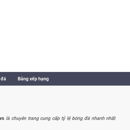
 đá
Bảng xếp hạng
ws
là chuyên trang cung cấp tỷ lệ bóng đá nhanh nhất