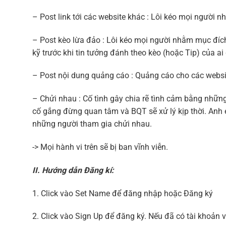
Thủ thuật
– Post link tới các website khác : Lôi kéo mọi người
Chatbox
– Post kèo lừa đảo : Lôi kéo mọi người nhằm mục đíc
kỹ trước khi tin tưởng đánh theo kèo (hoặc Tip) của ai
– Post nội dung quảng cáo : Quảng cáo cho các websi
– Chửi nhau : Cố tình gây chia rẽ tình cảm bằng những
cố gắng đừng quan tâm và BQT sẽ xử lý kịp thời. Anh 
những người tham gia chửi nhau.
-> Mọi hành vi trên sẽ bị ban vĩnh viễn.
II. Hướng dẫn Đăng kí:
1. Click vào Set Name để đăng nhập hoặc Đăng ký
2. Click vào Sign Up để đăng ký. Nếu đã có tài khoản 