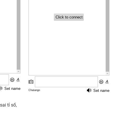
ai tỉ số,