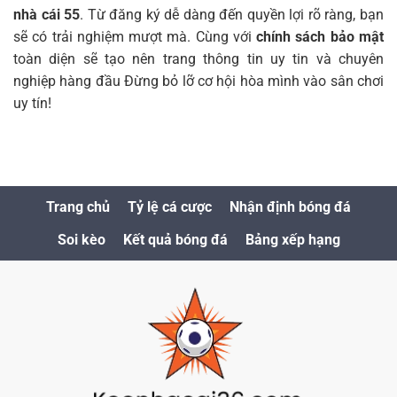
nhà cái 55
. Từ đăng ký dễ dàng đến quyền lợi rõ ràng, bạn
sẽ có trải nghiệm mượt mà. Cùng với
chính sách bảo mật
toàn diện sẽ tạo nên trang thông tin uy tin và chuyên
nghiệp hàng đầu Đừng bỏ lỡ cơ hội hòa mình vào sân chơi
uy tín!
Trang chủ
Tỷ lệ cá cược
Nhận định bóng đá
Soi kèo
Kết quả bóng đá
Bảng xếp hạng