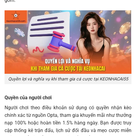
gồm.
Quyền lợi và nghĩa vụ khi tham gia cá cược tại KEONHACAI55
Quyền của người chơi
Người chơi theo
điều khoản sử dụng
có quyền nhận kèo
chính xác từ nguồn Opta, tham gia khuyến mãi như thưởng
nạp 100% hoặc hoàn tiền 1.5% hàng ngày. Bạn được truy
cập thống kê trận đấu, lịch sử đối đầu và mẹo cược miễn