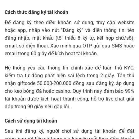
Cách thức đăng ký tài khoản
Để đăng ký theo
điều khoản sử dụng
, truy cập website
hoặc app, nhấp vào nút “Đăng ký” và điền thông tin: tên
đăng nhập, mật khẩu (tối thiểu 8 ký tự, kết hợp chữ/số),
email, số điện thoại. Xác minh qua OTP gửi qua SMS hoặc
email trong 60 giây để kích hoạt tài khoản.
Hệ thống yêu cầu thông tin chính xác để tuân thủ KYC,
kiểm tra tự động phát hiện sai lệch trong 2 giây. Tân thủ
nhận giftcode 50.000-200.000 đồng sau đăng ký, áp dụng
cho kèo bóng đá hoặc casino. Quy trình này đảm bảo 99%
tài khoản được kích hoạt thành công, hỗ trợ live chat giải
đáp trong 90 giây nếu gặp lỗi.
Cách sử dụng tài khoản
Sau khi đăng ký, người chơi sử dụng tài khoản để đặt
cược, nạp rút tiền và tham gia khuyến mãi theo
điều khoản