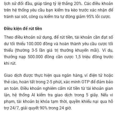
lịch sử đối đầu, giúp tăng tỷ lệ thắng 20%. Các điều khoản
trên hệ thống
yêu cầu bạn kiểm tra kèo trước xác nhận để
tránh sai sót, công cụ kiểm tra tự động giảm 95% lỗi cược.
Điều kiện để rút tiền
Theo
điều khoản sử dụng
, để rút tiền, tài khoản cần đạt số
dư tối thiểu 100.000 đồng và hoàn thành yêu cầu cược tối
thiểu (thường 3-5 lần giá trị thưởng khuyến mãi). Ví dụ,
thưởng nạp 500.000 đồng cần cược 1,5 triệu đồng trước
khi rút.
Giao dịch được thực hiện qua ngân hàng, ví điện tử hoặc
thẻ cào, hoàn tất trong 2-5 phút, xác minh OTP để đảm bảo
an toàn.
Điều khoản
nghiêm cấm rút tiền từ tài khoản gian
lận, hệ thống AI kiểm tra giao dịch trong 5 giây. Nếu vi
phạm, tài khoản bị khóa tạm thời, quyền khiếu nại qua hỗ
trợ 24/7, giải quyết 90% trong 24 giờ.