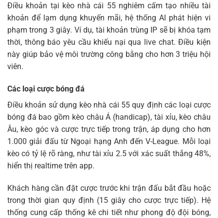
Điều khoản tại kèo nhà cái 55
nghiêm cấm tạo nhiều tài
khoản để lạm dụng khuyến mãi, hệ thống AI phát hiện vi
phạm trong 3 giây. Ví dụ, tài khoản trùng IP sẽ bị khóa tạm
thời, thông báo yêu cầu khiếu nại qua live chat. Điều kiện
này giúp bảo vệ môi trường công bằng cho hơn 3 triệu hội
viên.
Các loại cược bóng đá
Điều khoản sử dụng
kèo nhà cái 55 quy định các loại cược
bóng đá bao gồm kèo châu Á (handicap), tài xỉu, kèo châu
Âu, kèo góc và cược trực tiếp trong trận, áp dụng cho hơn
1.000 giải đấu từ Ngoại hạng Anh đến V-League. Mỗi loại
kèo có tỷ lệ rõ ràng, như tài xỉu 2.5 với xác suất thắng 48%,
hiển thị realtime trên app.
Khách hàng cần đặt cược trước khi trận đấu bắt đầu hoặc
trong thời gian quy định (15 giây cho cược trực tiếp). Hệ
thống cung cấp thống kê chi tiết như phong độ đội bóng,