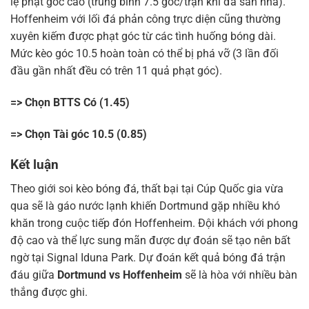
lệ phạt góc cao (trung bình 7.5 góc/trận khi đá sân nhà).
Hoffenheim với lối đá phản công trực diện cũng thường
xuyên kiếm được phạt góc từ các tình huống bóng dài.
Mức kèo góc 10.5 hoàn toàn có thể bị phá vỡ (3 lần đối
đầu gần nhất đều có trên 11 quả phạt góc).
=> Chọn BTTS Có (1.45)
=> Chọn Tài góc 10.5 (0.85)
Kết luận
Theo giới soi kèo bóng đá, thất bại tại Cúp Quốc gia vừa
qua sẽ là gáo nước lạnh khiến Dortmund gặp nhiều khó
khăn trong cuộc tiếp đón Hoffenheim. Đội khách với phong
độ cao và thể lực sung mãn được dự đoán sẽ tạo nên bất
ngờ tại Signal Iduna Park. Dự đoán kết quả bóng đá trận
đáu giữa
Dortmund vs Hoffenheim
sẽ là hòa với nhiều bàn
thắng được ghi.