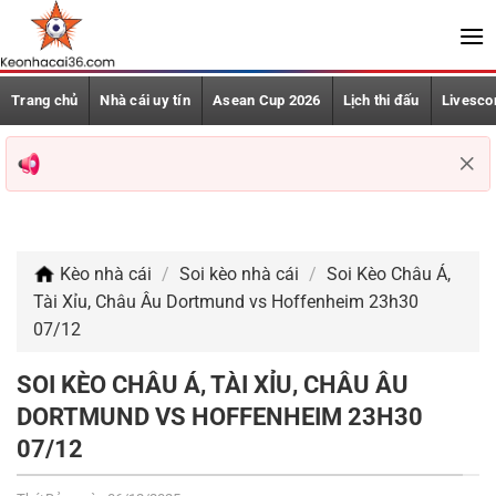
Bỏ
qua
nội
Trang chủ
dung
Trang chủ
Nhà cái uy tín
Asean Cup 2026
Lịch thi đấu
Livesco
Nhà cái uy tín
Asean Cup 2026
Lịch thi đấu
Kèo nhà cái
/
Soi kèo nhà cái
/
Soi Kèo Châu Á,
Livescore
Tài Xỉu, Châu Âu Dortmund vs Hoffenheim 23h30
KQBD
07/12
BXH
SOI KÈO CHÂU Á, TÀI XỈU, CHÂU ÂU
DORTMUND VS HOFFENHEIM 23H30
Bảng tỷ lệ kèo
07/12
Soi kèo