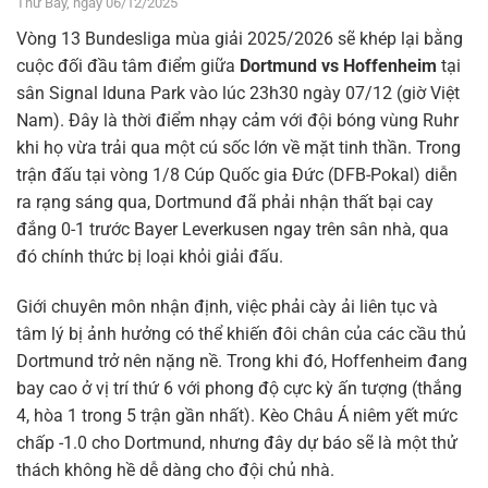
Thứ Bảy, ngày 06/12/2025
Asean Cup 2026
Vòng 13 Bundesliga mùa giải 2025/2026 sẽ khép lại bằng
Ngoại Hạng Anh
cuộc đối đầu tâm điểm giữa
Dortmund vs Hoffenheim
tại
sân Signal Iduna Park vào lúc 23h30 ngày 07/12 (giờ Việt
Cúp C1
Nam). Đây là thời điểm nhạy cảm với đội bóng vùng Ruhr
khi họ vừa trải qua một cú sốc lớn về mặt tinh thần. Trong
Cúp C2
trận đấu tại vòng 1/8 Cúp Quốc gia Đức (DFB-Pokal) diễn
Việt Nam
ra rạng sáng qua, Dortmund đã phải nhận thất bại cay
đắng 0-1 trước Bayer Leverkusen ngay trên sân nhà, qua
La Liga
đó chính thức bị loại khỏi giải đấu.
Serie A
Giới chuyên môn nhận định, việc phải cày ải liên tục và
tâm lý bị ảnh hưởng có thể khiến đôi chân của các cầu thủ
Bundesliga
Dortmund trở nên nặng nề. Trong khi đó, Hoffenheim đang
Bóng đá quốc tế
bay cao ở vị trí thứ 6 với phong độ cực kỳ ấn tượng (thắng
4, hòa 1 trong 5 trận gần nhất). Kèo Châu Á niêm yết mức
World Cup
chấp -1.0 cho Dortmund, nhưng đây dự báo sẽ là một thử
thách không hề dễ dàng cho đội chủ nhà.
Thủ thuật