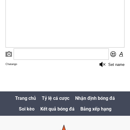
Trang chủ
Tỷ lệ cá cược
Nhận định bóng đá
Soi kèo
Kết quả bóng đá
Bảng xếp hạng