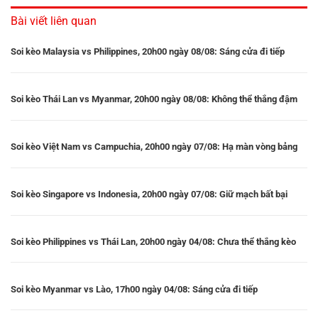
Bài viết liên quan
Soi kèo Malaysia vs Philippines, 20h00 ngày 08/08: Sáng cửa đi tiếp
Soi kèo Thái Lan vs Myanmar, 20h00 ngày 08/08: Không thể thắng đậm
Soi kèo Việt Nam vs Campuchia, 20h00 ngày 07/08: Hạ màn vòng bảng
Soi kèo Singapore vs Indonesia, 20h00 ngày 07/08: Giữ mạch bất bại
Soi kèo Philippines vs Thái Lan, 20h00 ngày 04/08: Chưa thể thắng kèo
Soi kèo Myanmar vs Lào, 17h00 ngày 04/08: Sáng cửa đi tiếp