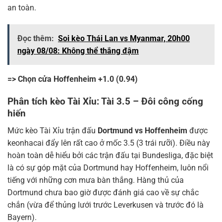
an toàn.
Đọc thêm:
Soi kèo Thái Lan vs Myanmar, 20h00
ngày 08/08: Không thể thắng đậm
=> Chọn cửa Hoffenheim +1.0 (0.94)
Phân tích kèo Tài Xỉu: Tài 3.5 – Đôi công cống
hiến
Mức kèo Tài Xỉu trận đấu
Dortmund vs Hoffenheim
được
keonhacai đẩy lên rất cao ở mốc 3.5 (3 trái rưỡi). Điều này
hoàn toàn dễ hiểu bởi các trận đấu tại Bundesliga, đặc biệt
là có sự góp mặt của Dortmund hay Hoffenheim, luôn nổi
tiếng với những cơn mưa bàn thắng. Hàng thủ của
Dortmund chưa bao giờ được đánh giá cao về sự chắc
chắn (vừa để thủng lưới trước Leverkusen và trước đó là
Bayern).