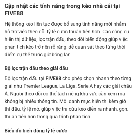
Cập nhật các tính năng trong kèo nhà cái tại
FIVE88
Hệ thống kèo liên tục được bổ sung tính năng mới nhằm
hỗ trợ việc theo dõi tỷ lệ cược thuận tiện hơn. Các công cụ
hiển thị dữ liệu, lọc trận đấu, theo dõi biến động giúp việc
phân tích kèo trở nên rõ ràng, dễ quan sát theo từng thời
điểm cụ thể trước giờ bóng lăn.
Bộ lọc trận đấu theo giải đấu
Bộ lọc trận đấu tại
FIVE88
cho phép chọn nhanh theo từng
giải như Premier League, La Liga, Serie A hay các giải châu
Á. Người theo dõi có thể tách riêng khu vực cần xem mà
không bị nhiễu thông tin. Mỗi danh mục hiển thị kèm giờ
thi đấu, tỷ lệ mở, giúp việc tra cứu kèo diễn ra nhanh, gọn,
thuận tiện hơn trong quá trình phân tích.
Biểu đồ biến động tỷ lệ cược