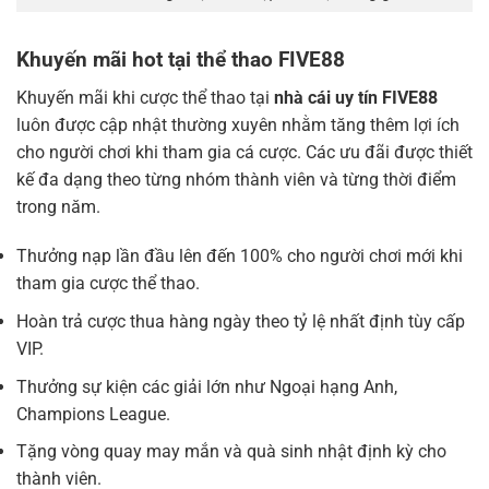
Khuyến mãi hot tại thể thao FIVE88
Khuyến mãi khi cược thể thao tại
nhà cái uy tín
FIVE88
luôn được cập nhật thường xuyên nhằm tăng thêm lợi ích
cho người chơi khi tham gia cá cược. Các ưu đãi được thiết
kế đa dạng theo từng nhóm thành viên và từng thời điểm
trong năm.
Thưởng nạp lần đầu lên đến 100% cho người chơi mới khi
tham gia cược thể thao.
Hoàn trả cược thua hàng ngày theo tỷ lệ nhất định tùy cấp
VIP.
Thưởng sự kiện các giải lớn như Ngoại hạng Anh,
Champions League.
Tặng vòng quay may mắn và quà sinh nhật định kỳ cho
thành viên.