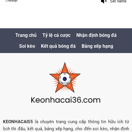
Trang chủ
Tỷ lệ cá cược
Nhận định bóng đá
Soi kèo
Kết quả bóng đá
Bảng xếp hạng
KEONHACAI55
là chuyên trang cung cấp thông tin hữu ích từ
lịch thi đấu, kết quả, bảng xếp hạng, cho đến soi kèo, nhận định