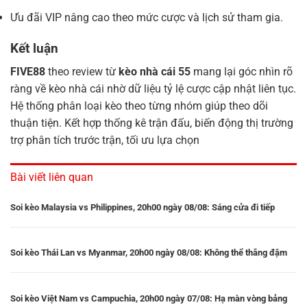
Ưu đãi VIP nâng cao theo mức cược và lịch sử tham gia.
Kết luận
FIVE88
theo review từ
kèo nhà cái 55
mang lại góc nhìn rõ
ràng về kèo nhà cái nhờ dữ liệu tỷ lệ cược cập nhật liên tục.
Hệ thống phân loại kèo theo từng nhóm giúp theo dõi
thuận tiện. Kết hợp thống kê trận đấu, biến động thị trường
trợ phân tích trước trận, tối ưu lựa chọn
Bài viết liên quan
Soi kèo Malaysia vs Philippines, 20h00 ngày 08/08: Sáng cửa đi tiếp
Soi kèo Thái Lan vs Myanmar, 20h00 ngày 08/08: Không thể thắng đậm
Soi kèo Việt Nam vs Campuchia, 20h00 ngày 07/08: Hạ màn vòng bảng