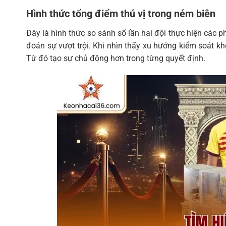
Hình thức tổng điểm thú vị trong ném biên
Đây là hình thức so sánh số lần hai đội thực hiện các p
đoán sự vượt trội. Khi nhìn thấy xu hướng kiểm soát khô
Từ đó tạo sự chủ động hơn trong từng quyết định.