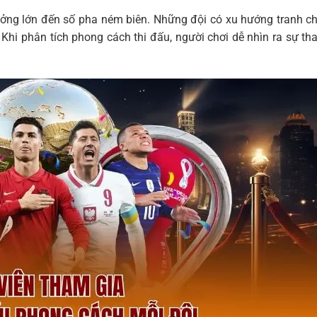
hưởng lớn đến số pha ném biên. Những đội có xu hướng tranh 
 Khi phân tích phong cách thi đấu, người chơi dễ nhìn ra sự tha