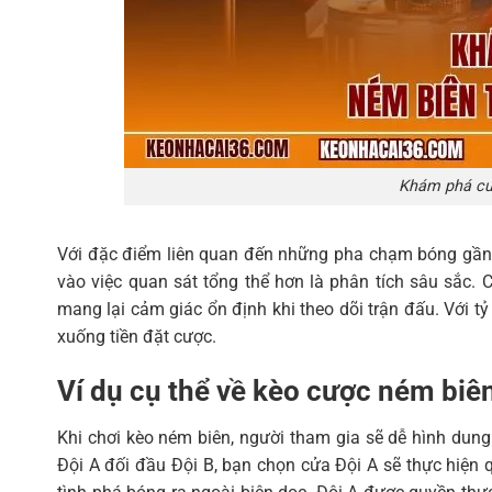
Thủ thuật
Chatbox
Khám phá cượ
Với đặc điểm liên quan đến những pha chạm bóng gần
vào việc quan sát tổng thể hơn là phân tích sâu sắc. 
mang lại cảm giác ổn định khi theo dõi trận đấu. Với
tỷ
xuống tiền đặt cược.
Ví dụ cụ thể về kèo cược ném biê
Khi chơi
kèo ném biên
, người tham gia sẽ dễ hình dung
Đội A đối đầu Đội B, bạn chọn cửa Đội A sẽ thực hiện q