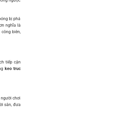
huống ngược
bóng bị phá
ơn nghĩa là
 công biên,
ch tiếp cận
ừng
keo truc
 người chơi
ời sân, đưa