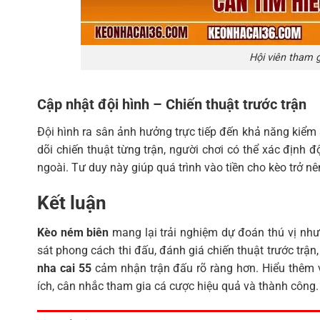
Hội viên tham 
Cập nhật đội hình – Chiến thuật trước trận
Đội hình ra sân ảnh hưởng trực tiếp đến khả năng kiểm
dõi chiến thuật từng trận, người chơi có thể xác định 
ngoài. Tư duy này giúp quá trình vào tiền cho kèo trở n
Kết luận
Kèo ném biên
mang lại trải nghiệm dự đoán thú vị như
sát phong cách thi đấu, đánh giá chiến thuật trước trận
nha cai 55
cảm nhận trận đấu rõ ràng hơn. Hiểu thêm 
ích, cân nhắc tham gia cá cược hiệu quả và thành công.