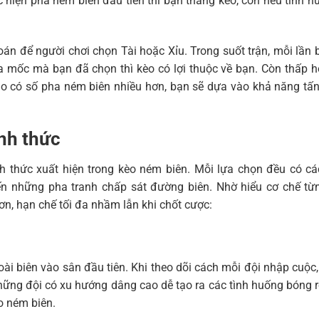
c hiện pha ném biên đầu tiên thì bạn thắng kèo, còn nếu tình 
án để người chơi chọn Tài hoặc Xỉu. Trong suốt trận, mỗi lần 
a mốc mà bạn đã chọn thì kèo có lợi thuộc về bạn. Còn thấp h
o có số pha ném biên nhiều hơn, bạn sẽ dựa vào khả năng tấn
nh thức
nh thức xuất hiện trong
kèo ném biên
. Mỗi lựa chọn đều có cá
biến những pha tranh chấp sát đường biên. Nhờ hiểu cơ chế t
ơn, hạn chế tối đa nhầm lẫn khi chốt cược:
ài biên vào sân đầu tiên. Khi theo dõi cách mỗi đội nhập cuộc,
ững đội có xu hướng dâng cao dễ tạo ra các tình huống bóng r
o ném biên
.