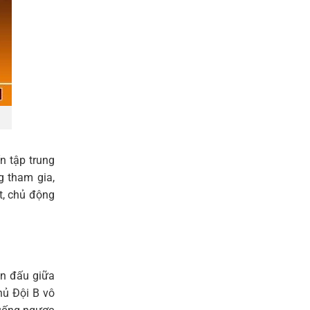
n tập trung
g tham gia,
ật, chủ động
ận đấu giữa
hủ Đội B vô