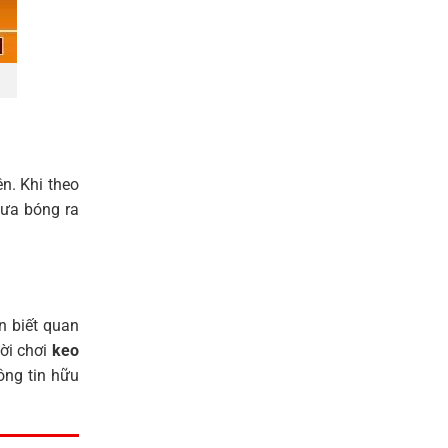
n. Khi theo
đưa bóng ra
n biết quan
ười chơi
keo
ông tin hữu