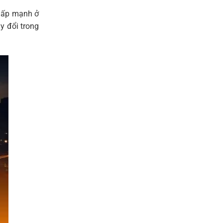
chấp mạnh ở
y đổi trong