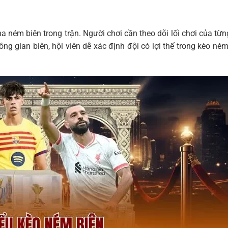
ha ném biên trong trận. Người chơi cần theo dõi lối chơi của từ
ng gian biên, hội viên dễ xác định đội có lợi thế trong
kèo ném