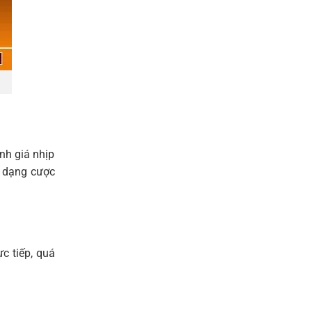
nh giá nhịp
5 dạng cược
c tiếp, quá