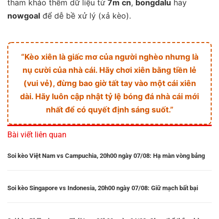
tham khảo thêm dữ liệu từ
7m cn
,
bongdalu
hay
nowgoal
để dễ bề xử lý (xả kèo).
“Kèo xiên là giấc mơ của người nghèo nhưng là
nụ cười của nhà cái. Hãy chơi xiên bằng tiền lẻ
(vui vẻ), đừng bao giờ tất tay vào một cái xiên
dài. Hãy luôn cập nhật
tỷ lệ bóng đá nhà cái
mới
nhất để có quyết định sáng suốt.”
Bài viết liên quan
Soi kèo Việt Nam vs Campuchia, 20h00 ngày 07/08: Hạ màn vòng bảng
Soi kèo Singapore vs Indonesia, 20h00 ngày 07/08: Giữ mạch bất bại