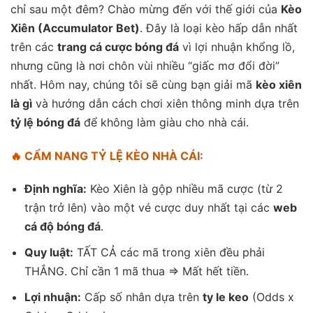
chỉ sau một đêm? Chào mừng đến với thế giới của
Kèo
Asean Cup 2026
Xiên
(Accumulator Bet)
. Đây là loại kèo hấp dẫn nhất
Ngoại Hạng Anh
trên các
trang cá cược bóng đá
vì lợi nhuận khổng lồ,
nhưng cũng là nơi chôn vùi nhiều “giấc mơ đổi đời”
Cúp C1
nhất. Hôm nay, chúng tôi sẽ cùng bạn giải mã
kèo xiên
Cúp C2
là gì
và hướng dẫn cách chơi xiên thông minh dựa trên
tỷ lệ bóng đá
để không làm giàu cho nhà cái.
Việt Nam
🔥 CẨM NANG TỶ LỆ KÈO NHÀ CÁI:
La Liga
Serie A
Định nghĩa:
Kèo Xiên là gộp nhiều mã cược (từ 2
trận trở lên) vào một vé cược duy nhất tại các
web
Bundesliga
cá độ bóng đá
.
Bóng đá quốc tế
Quy luật:
TẤT CẢ các mã trong xiên đều phải
THẮNG. Chỉ cần 1 mã thua => Mất hết tiền.
World Cup
Lợi nhuận:
Cấp số nhân dựa trên
ty le keo
(Odds x
Thủ thuật