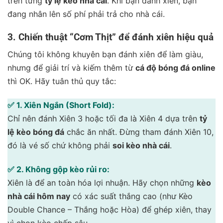
trên từng
tỷ lệ kèo nhà cái
. Khi bạn đánh xiên, bạn
đang nhân lên số phí phải trả cho nhà cái.
3. Chiến thuật “Cơm Thịt” để đánh xiên hiệu quả
Chúng tôi không khuyên bạn đánh xiên để làm giàu,
nhưng để giải trí và kiếm thêm từ
cá độ bóng đá online
thì OK. Hãy tuân thủ quy tắc:
✅ 1. Xiên Ngắn (Short Fold):
Chỉ nên đánh Xiên 3 hoặc tối đa là Xiên 4 dựa trên
tỷ
lệ kèo bóng đá
chắc ăn nhất. Đừng tham đánh Xiên 10,
đó là vé số chứ không phải
soi kèo nhà cái
.
✅ 2. Không gộp kèo rủi ro:
Xiên là để an toàn hóa lợi nhuận. Hãy chọn những
kèo
nhà cái hôm nay
có xác suất thắng cao (như Kèo
Double Chance – Thắng hoặc Hòa) để ghép xiên, thay
vì chọn kèo chấp sâu.