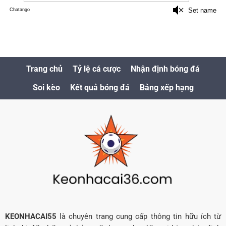
Trang chủ
Tỷ lệ cá cược
Nhận định bóng đá
Soi kèo
Kết quả bóng đá
Bảng xếp hạng
KEONHACAI55
là chuyên trang cung cấp thông tin hữu ích từ