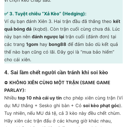
✅ 3. Tuyệt chiêu “Xả Kèo” (Hedging):
Ví dụ bạn đánh Xiên 3. Hai trận đầu đã thắng theo
kết
quả bóng đá
(kqbd). Còn trận cuối cùng chưa đá. Lúc
này bạn nên
đánh ngược lại
trận cuối (đánh đơn) tại
các trang
1gom
hay
bong88
để đảm bảo dù kết quả
thế nào bạn cũng có lãi. Đây gọi là “mua bảo hiểm”
cho cái xiên.
4. Sai lầm chết người cần tránh khi soi kèo
⛔
KHÔNG XIÊN CÙNG MỘT TRẬN (SAME GAME
PARLAY):
Nhiều
top 10 nhà cái uy tín
cho phép xiên cùng trận (Ví
dụ: MU thắng + Sesko ghi bàn + Có
soi kèo phạt góc
).
Tuy nhiên, nếu MU đá tệ, cả 3 kèo này đều chết chùm.
Hãy xiên các trận đấu ở các khung giờ khác nhau,