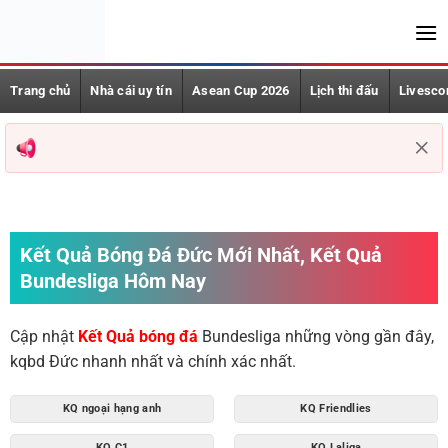
Bỏ
qua
nội
dung
Trang chủ
Nhà cái uy tín
Asean Cup 2026
Lịch thi đấu
Livesco
Kết Quả Bóng Đá Đức Mới Nhất, Kết Quả
Bundesliga Hôm Nay
Cập nhật
Kết Quả bóng đá
Bundesliga những vòng gần đây,
kqbd Đức nhanh nhất và chính xác nhất.
KQ ngoại hạng anh
KQ Friendlies
KQ C1
KQ Laliga