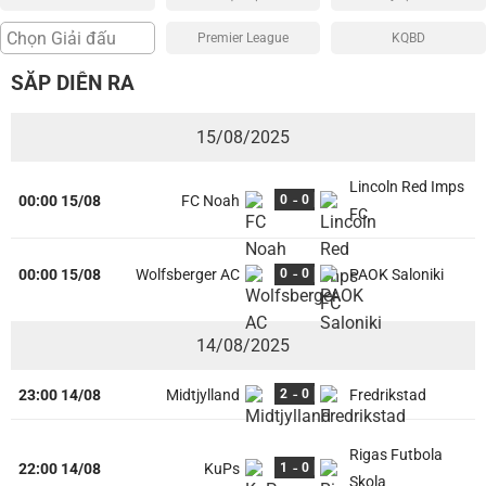
Chatbox
Premier League
KQBD
SẮP DIỄN RA
15/08/2025
Lincoln Red Imps
-
00:00 15/08
FC Noah
0
0
FC
-
00:00 15/08
Wolfsberger AC
0
0
PAOK Saloniki
14/08/2025
-
23:00 14/08
Midtjylland
2
0
Fredrikstad
Rigas Futbola
-
22:00 14/08
KuPs
1
0
Skola