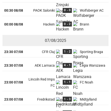
-
00:30 08/08
PAOK Saloniki
0
0
Wolfsberger AC
-
00:00 08/08
Hacken
0
2
Brann
07/08/2025
-
23:30 07/08
CFR Cluj
1
2
Sporting Braga
-
23:30 07/08
AEK Larnaca
4
1
Legia Warszawa
Lincoln Red Imps
-
23:00 07/08
1
1
FC Noah
FC
-
23:00 07/08
Fredrikstad
1
3
Midtjylland