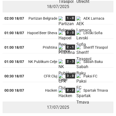
18/07/2025
-
02:00 18/07
Partizan Belgrade
1
0
AEK Larnaca
-
01:00 18/07
Hapoel Beer Sheva
0
0
Levski Sofia
-
01:00 18/07
Prishtina
2
1
Sheriff Tiraspol
-
01:00 18/07
NK Publikum Celje
2
3
Sabah Baku
-
00:30 18/07
CFR Cluj
3
0
Paksi FC
-
00:00 18/07
Hacken
2
2
Spartak Trnava
17/07/2025