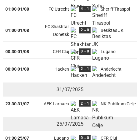
-
01:00 01/08
FC Utrecht
4
1
Sheriff Tiraspol
FC Shakhtar
-
01:00 01/08
2
0
Besiktas JK
Donetsk
-
00:30 01/08
CFR Cluj
0
0
Lugano
-
00:00 01/08
Hacken
2
1
Anderlecht
31/07/2025
-
23:30 31/07
AEK Larnaca
2
1
NK Publikum Celje
25/07/2025
-
01:30 25/07
Lugano
0
0
CFR Cluj