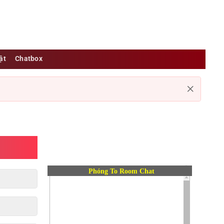
ật
Chatbox
Phóng To Room Chat