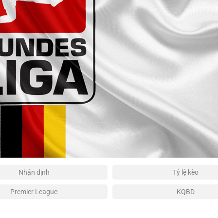
Nhận định
Tỷ lệ kèo
Premier League
KQBD