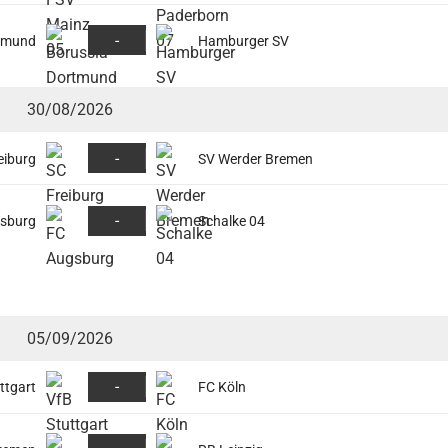
-
rtmund
Hamburger SV
30/08/2026
-
eiburg
SV Werder Bremen
-
sburg
Schalke 04
05/09/2026
-
ttgart
FC Köln