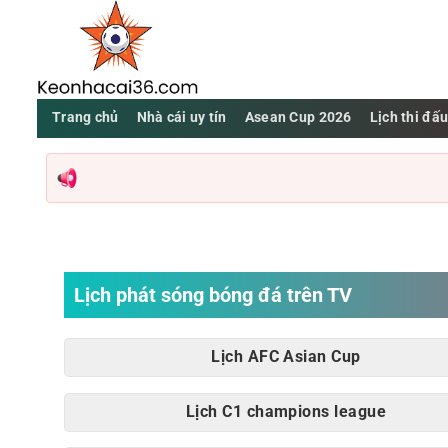
Bỏ
qua
nội
dung
Trang chủ
Nhà cái uy tín
Asean Cup 2026
Lịch thi đấ
Trang chủ
Nhà cái uy tín
Asean Cup 2026
Lịch thi đấu
Livescore
Lịch phát sóng bóng đá trên TV
KQBD
Lịch AFC Asian Cup
BXH
Lịch C1 champions league
Bảng tỷ lệ kèo