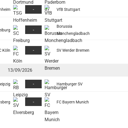
-
nheim
VfB Stuttgart
Borussia
-
eiburg
Monchengladbach
-
C Köln
SV Werder Bremen
13/09/2026
-
eipzig
Hamburger SV
-
rsberg
FC Bayern Munich