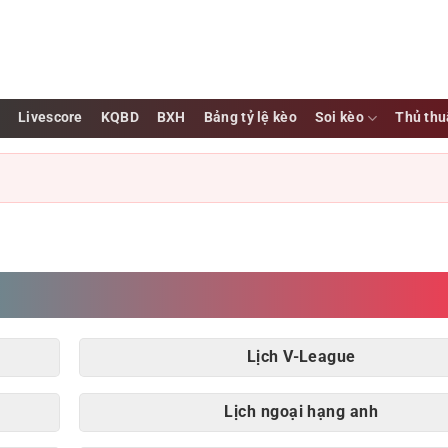
u
Livescore
KQBD
BXH
Bảng tỷ lệ kèo
Soi kèo
Thủ thu
Lịch V-League
Lịch ngoại hạng anh