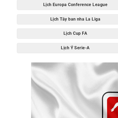
Soi kèo
Lịch Europa Conference League
Asean Cup 2026
Lịch Tây ban nha La Liga
Ngoại Hạng Anh
Lịch Cup FA
Cúp C1
Cúp C2
Lịch Ý Serie-A
Việt Nam
La Liga
Serie A
Bundesliga
Bóng đá quốc tế
World Cup