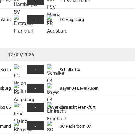
-
er SV
1. FSV Mainz 05
-
nkfurt
FC Augsburg
12/09/2026
-
Berlin
Schalke 04
-
sburg
Bayer 04 Leverkusen
-
inz 05
Eintracht Frankfurt
-
rtmund
SC Paderborn 07