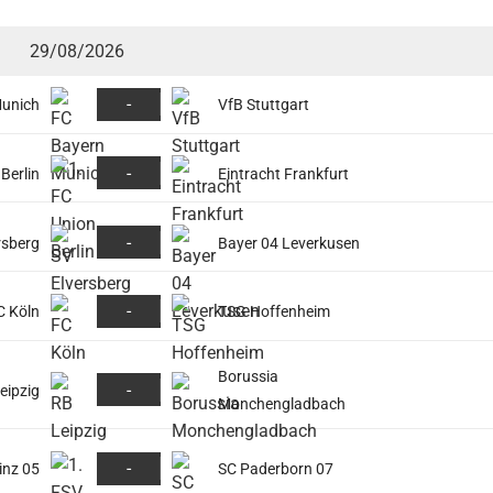
29/08/2026
-
Munich
VfB Stuttgart
-
Berlin
Eintracht Frankfurt
-
rsberg
Bayer 04 Leverkusen
-
C Köln
TSG Hoffenheim
Borussia
-
eipzig
Monchengladbach
-
inz 05
SC Paderborn 07