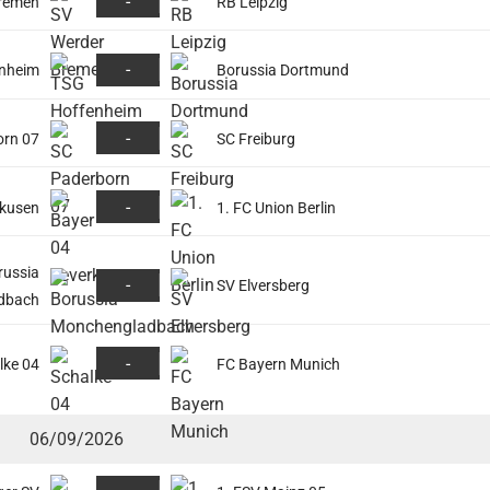
-
Bremen
RB Leipzig
-
nheim
Borussia Dortmund
-
orn 07
SC Freiburg
-
rkusen
1. FC Union Berlin
russia
-
SV Elversberg
dbach
-
lke 04
FC Bayern Munich
06/09/2026