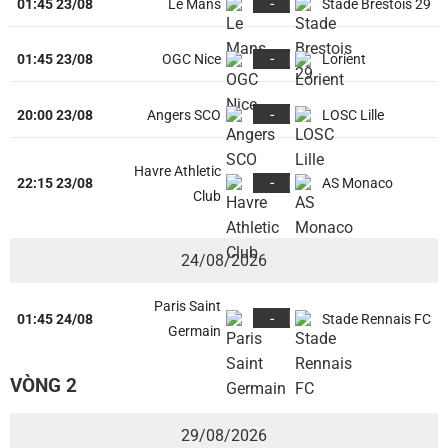
-
01:45 23/08
Le Mans
Stade Brestois 29
-
01:45 23/08
OGC Nice
Lorient
-
20:00 23/08
Angers SCO
LOSC Lille
Havre Athletic
-
22:15 23/08
AS Monaco
Club
24/08/2026
Paris Saint
-
01:45 24/08
Stade Rennais FC
Germain
VÒNG 2
29/08/2026