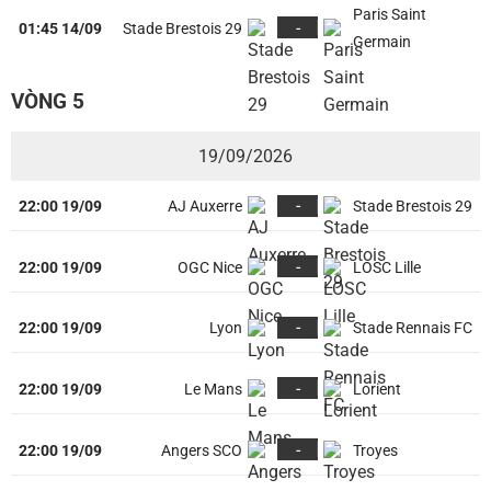
Paris Saint
-
01:45 14/09
Stade Brestois 29
Germain
VÒNG 5
19/09/2026
-
22:00 19/09
AJ Auxerre
Stade Brestois 29
-
22:00 19/09
OGC Nice
LOSC Lille
-
22:00 19/09
Lyon
Stade Rennais FC
-
22:00 19/09
Le Mans
Lorient
-
22:00 19/09
Angers SCO
Troyes