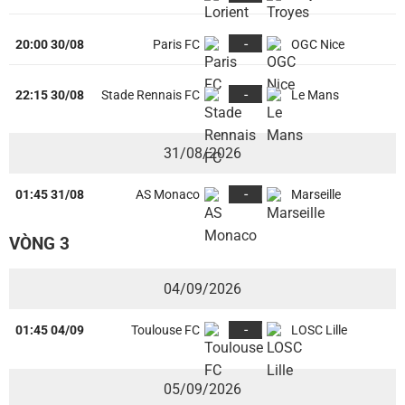
-
20:00 30/08
Paris FC
OGC Nice
-
22:15 30/08
Stade Rennais FC
Le Mans
31/08/2026
-
01:45 31/08
AS Monaco
Marseille
VÒNG 3
04/09/2026
-
01:45 04/09
Toulouse FC
LOSC Lille
05/09/2026