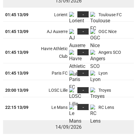
13/09/2026
-
01:45 13/09
Lorient
Toulouse FC
-
01:45 13/09
AJ Auxerre
OGC Nice
Havre Athletic
-
01:45 13/09
Angers SCO
Club
-
01:45 13/09
Paris FC
Lyon
-
20:00 13/09
LOSC Lille
Troyes
-
22:15 13/09
Le Mans
RC Lens
14/09/2026