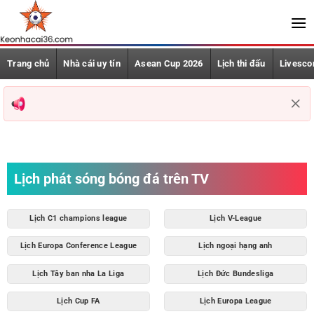
Bỏ
qua
nội
Trang chủ
dung
Trang chủ
Nhà cái uy tín
Asean Cup 2026
Lịch thi đấu
Livesco
Nhà cái uy tín
Asean Cup 2026
Lịch thi đấu
Livescore
Lịch phát sóng bóng đá trên TV
KQBD
Lịch C1 champions league
Lịch V-League
BXH
Lịch Europa Conference League
Lịch ngoại hạng anh
Bảng tỷ lệ kèo
Lịch Tây ban nha La Liga
Lịch Đức Bundesliga
Soi kèo
Lịch Cup FA
Lịch Europa League