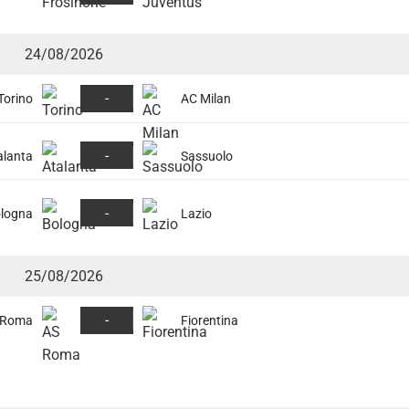
24/08/2026
-
Torino
AC Milan
-
alanta
Sassuolo
-
logna
Lazio
25/08/2026
-
 Roma
Fiorentina