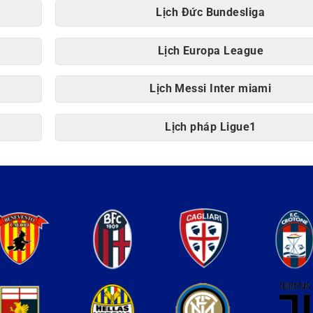
Lịch Đức Bundesliga
Lịch Europa League
Lịch Messi Inter miami
Lịch pháp Ligue1