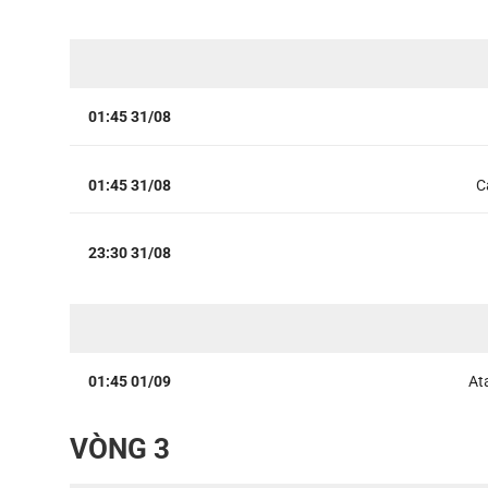
01:45 31/08
01:45 31/08
C
23:30 31/08
01:45 01/09
At
VÒNG 3