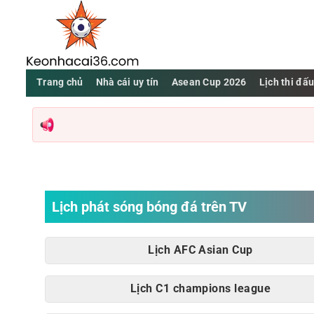
Bỏ
qua
nội
dung
Trang chủ
Nhà cái uy tín
Asean Cup 2026
Lịch thi đấ
Trang chủ
Nhà cái uy tín
Asean Cup 2026
Lịch thi đấu
Livescore
Lịch phát sóng bóng đá trên TV
KQBD
Lịch AFC Asian Cup
BXH
Lịch C1 champions league
Bảng tỷ lệ kèo