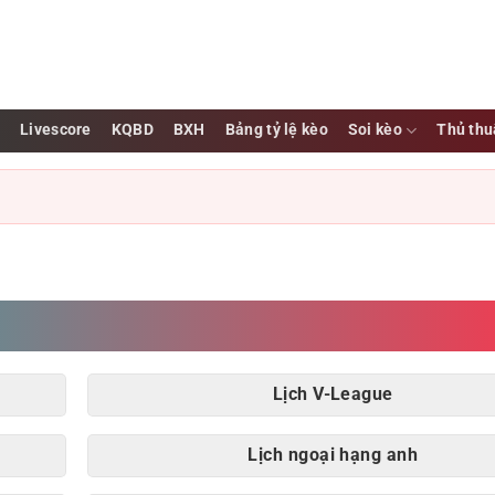
u
Livescore
KQBD
BXH
Bảng tỷ lệ kèo
Soi kèo
Thủ thu
Lịch V-League
Lịch ngoại hạng anh