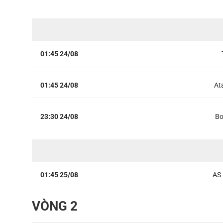
01:45 24/08
01:45 24/08
At
23:30 24/08
Bo
01:45 25/08
AS
VÒNG 2