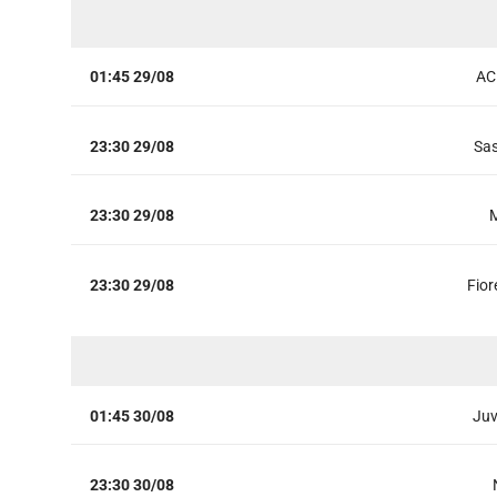
01:45 29/08
AC
23:30 29/08
Sa
23:30 29/08
23:30 29/08
Fior
01:45 30/08
Juv
23:30 30/08