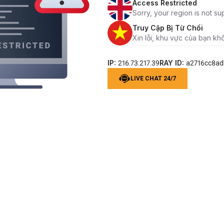
Access Restricted
Sorry, your region is not su
Truy Cập Bị Từ Chối
Xin lỗi, khu vực của bạn kh
IP:
RAY ID:
216.73.217.39
a2716cc8a
LIVE CHAT 24/7