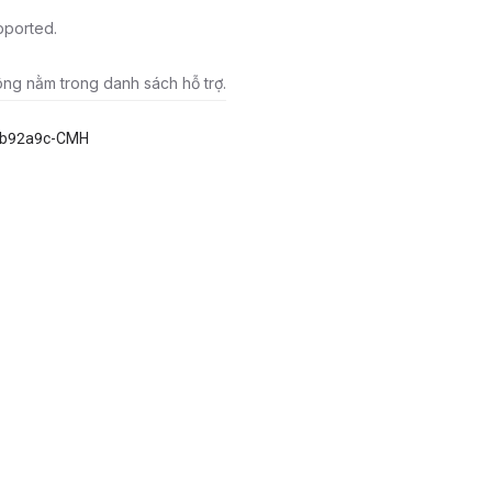
pported.
ông nằm trong danh sách hỗ trợ.
db92a9c-CMH