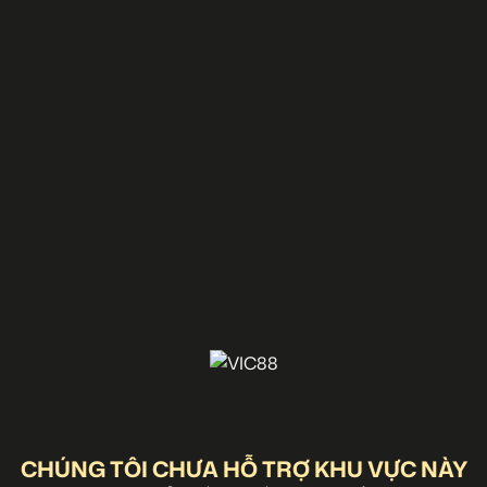
CHÚNG TÔI CHƯA HỖ TRỢ KHU VỰC NÀY