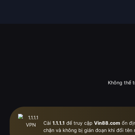
Không thể t
Cài
1.1.1.1
để truy cập
Vin88.com
ổn địn
chặn
và không bị gián đoạn khi đổi tên