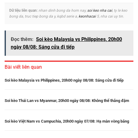
Dữ liệu liên quan:
nhan dinh bong da hom nay,
soi keo nha cai
, ty le keo
bong da, truc tiep bong da y, kqbd serie a,
keonhacai
5, nha cai uy tin.
Đọc thêm:
Soi kèo Malaysia vs Philippines, 20h00
ngày 08/08: Sáng cửa đi tiếp
Bài viết liên quan
Soi kèo Malaysia vs Philippines, 20h00 ngày 08/08: Sáng cửa đi tiếp
Soi kèo Thái Lan vs Myanmar, 20h00 ngày 08/08: Không thể thắng đậm
Soi kèo Việt Nam vs Campuchia, 20h00 ngày 07/08: Hạ màn vòng bảng