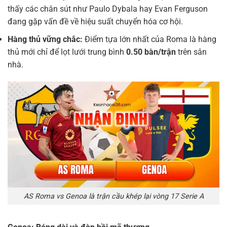
thấy các chân sút như Paulo Dybala hay Evan Ferguson
đang gặp vấn đề về hiệu suất chuyển hóa cơ hội.
Hàng thủ vững chắc:
Điểm tựa lớn nhất của Roma là hàng
thủ mới chỉ để lọt lưới trung bình
0.50 bàn/trận
trên sân
nhà.
AS Roma vs Genoa là trận cầu khép lại vòng 17 Serie A