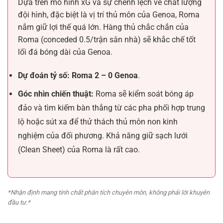
Dựa trên mô hình xG và sự chênh lệch về chất lượng
đội hình, đặc biệt là vị trí thủ môn của Genoa, Roma
nắm giữ lợi thế quá lớn. Hàng thủ chắc chắn của
Roma (conceded 0.5/trận sân nhà) sẽ khắc chế tốt
lối đá bóng dài của Genoa.
Dự đoán tỷ số:
Roma 2 – 0 Genoa
.
Góc nhìn chiến thuật:
Roma sẽ kiểm soát bóng áp
đảo và tìm kiếm bàn thắng từ các pha phối hợp trung
lộ hoặc sút xa để thử thách thủ môn non kinh
nghiệm của đối phương. Khả năng giữ sạch lưới
(Clean Sheet) của Roma là rất cao.
*Nhận định mang tính chất phân tích chuyên môn, không phải lời khuyên
đầu tư.*