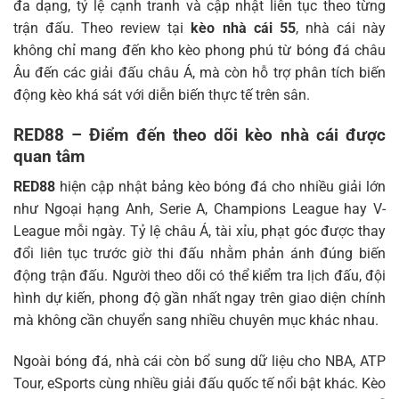
đa dạng, tỷ lệ cạnh tranh và cập nhật liên tục theo từng
Asean Cup 2026
trận đấu. Theo review tại
kèo nhà cái 55
, nhà cái này
không chỉ mang đến kho kèo phong phú từ bóng đá châu
Ngoại Hạng Anh
Âu đến các giải đấu châu Á, mà còn hỗ trợ phân tích biến
Cúp C1
động kèo khá sát với diễn biến thực tế trên sân.
Cúp C2
RED88 – Điểm đến theo dõi kèo nhà cái được
quan tâm
Việt Nam
RED88
hiện cập nhật bảng kèo bóng đá cho nhiều giải lớn
La Liga
như Ngoại hạng Anh, Serie A, Champions League hay V-
League mỗi ngày. Tỷ lệ châu Á, tài xỉu, phạt góc được thay
Serie A
đổi liên tục trước giờ thi đấu nhằm phản ánh đúng biến
Bundesliga
động trận đấu. Người theo dõi có thể kiểm tra lịch đấu, đội
hình dự kiến, phong độ gần nhất ngay trên giao diện chính
Bóng đá quốc tế
mà không cần chuyển sang nhiều chuyên mục khác nhau.
World Cup
Ngoài bóng đá, nhà cái còn bổ sung dữ liệu cho NBA, ATP
Tour, eSports cùng nhiều giải đấu quốc tế nổi bật khác. Kèo
Thủ thuật