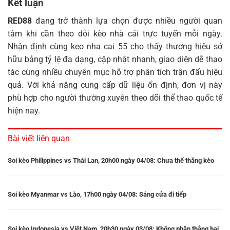
Kết luận
RED88
đang trở thành lựa chọn được nhiều người quan
tâm khi cần theo dõi kèo nhà cái trực tuyến mỗi ngày.
Nhận định cùng keo nha cai 55 cho thấy thương hiệu sở
hữu bảng tỷ lệ đa dạng, cập nhật nhanh, giao diện dễ thao
tác cùng nhiều chuyên mục hỗ trợ phân tích trận đấu hiệu
quả. Với khả năng cung cấp dữ liệu ổn định, đơn vị này
phù hợp cho người thường xuyên theo dõi thể thao quốc tế
hiện nay.
Bài viết liên quan
Soi kèo Philippines vs Thái Lan, 20h00 ngày 04/08: Chưa thể thắng kèo
Soi kèo Myanmar vs Lào, 17h00 ngày 04/08: Sáng cửa đi tiếp
Soi kèo Indonesia vs Việt Nam, 20h30 ngày 03/08: Không phân thắng bại