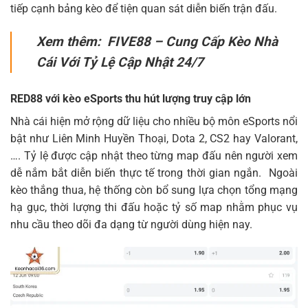
tiếp cạnh bảng kèo để tiện quan sát diễn biến trận đấu.
Xem thêm:
FIVE88
– Cung Cấp Kèo Nhà
Cái Với Tỷ Lệ Cập Nhật 24/7
RED88 với k
èo eSports thu hút lượng truy cập lớn
Nhà cái hiện mở rộng dữ liệu cho nhiều bộ môn eSports nổi
bật như Liên Minh Huyền Thoại, Dota 2, CS2 hay Valorant,
…. Tỷ lệ được cập nhật theo từng map đấu nên người xem
dễ nắm bắt diễn biến thực tế trong thời gian ngắn. Ngoài
kèo thắng thua, hệ thống còn bổ sung lựa chọn tổng mạng
hạ gục, thời lượng thi đấu hoặc tỷ số map nhằm phục vụ
nhu cầu theo dõi đa dạng từ người dùng hiện nay.