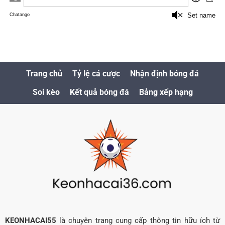
Trang chủ
Tỷ lệ cá cược
Nhận định bóng đá
Soi kèo
Kết quả bóng đá
Bảng xếp hạng
KEONHACAI55
là chuyên trang cung cấp thông tin hữu ích từ