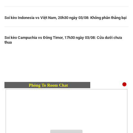
Soi kèo Indonesia vs Việt Nam, 20h30 ngày 03/08: Không phân thắng bại
Soi kèo Campuchia vs Đông Timor, 17h30 ngày 03/08: Cửa dưới chưa
thua
Phóng To Room Chat