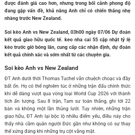
được đánh giá cao hơn, nhưng trong bối cảnh phong độ
Asean Cup 2026
đang gặp vấn đề, khả năng Anh chỉ có chiến thắng nhẹ
Ngoại Hạng Anh
nhàng trước New Zealand.
Cúp C1
Soi kèo Anh vs New Zealand, 03h00 ngày 07/06 Dự đoán
kết quả giao hữu quốc tế. keo nha cai 55 cập nhật tỷ lệ
Cúp C2
kèo trước giờ bóng lăn, cung cấp các nhận định, dự đoán
kết quả chính xác và sớm nhất từ các chuyên gia.
Việt Nam
Soi kèo Anh vs New Zealand
La Liga
ĐT Anh dưới thời Thomas Tuchel vẫn chuệch choạc và đầy
Serie A
bất ổn. Họ có thể nghiêm túc ở những trận đấu chính thức
Bundesliga
khi dễ dàng vượt qua vòng loại World Cup 2026 với thành
tích ấn tượng. Sau 8 trận, Tam sư toàn thắng, ghi tới 22
Bóng đá quốc tế
bàn và không một lần thủng lưới. Tuy nhiên, những trận
giao hữu, ĐT Anh lại bộc lộ nhiều điểm yếu, điều này cho
World Cup
thấy nhà cầm quân người Đức gần như không có sự thay
Thủ thuật
thế xứng đáng khi những trụ cột vắng mặt.