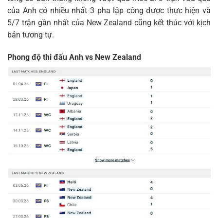
của Anh có nhiều nhất 3 pha lập công được thực hiện và
5/7 trận gần nhất của New Zealand cũng kết thúc với kịch
bản tương tự.
Phong độ thi đấu Anh vs New Zealand