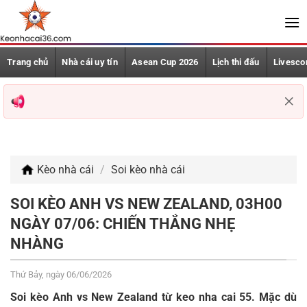
Bỏ
qua
nội
Trang chủ
dung
Trang chủ
Nhà cái uy tín
Asean Cup 2026
Lịch thi đấu
Livesco
Nhà cái uy tín
Asean Cup 2026
Lịch thi đấu
Kèo nhà cái
/
Soi kèo nhà cái
Livescore
SOI KÈO ANH VS NEW ZEALAND, 03H00
KQBD
NGÀY 07/06: CHIẾN THẮNG NHẸ
BXH
NHÀNG
Bảng tỷ lệ kèo
Thứ Bảy, ngày 06/06/2026
Soi kèo
Soi kèo Anh vs New Zealand từ
keo nha cai 55
. Mặc dù