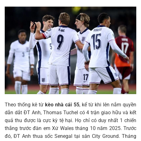
Chatbox
Theo thống kê từ
kèo nhà cái 55
, kể từ khi lên nắm quyền
dẫn dắt ĐT Anh, Thomas Tuchel có 4 trận giao hữu và kết
quả thu được là cực kỳ tệ hại. Họ chỉ có duy nhất 1 chiến
thắng trước đàn em Xứ Wales tháng 10 năm 2025. Trước
đó, ĐT Anh thua sốc Senegal tại sân City Ground. Tháng