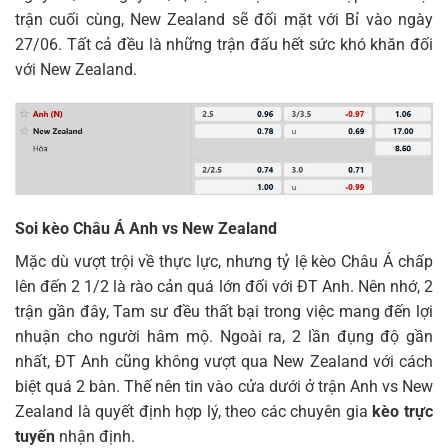
trận cuối cùng, New Zealand sẽ đối mặt với Bỉ vào ngày
27/06. Tất cả đều là những trận đấu hết sức khó khăn đối
với New Zealand.
Soi kèo Châu Á Anh vs New Zealand
Mặc dù vượt trội về thực lực, nhưng tỷ lệ kèo Châu Á chấp
lên đến 2 1/2 là rào cản quá lớn đối với ĐT Anh. Nên nhớ, 2
trận gần đây, Tam sư đều thất bại trong việc mang đến lợi
nhuận cho người hâm mộ. Ngoài ra, 2 lần đụng độ gần
nhất, ĐT Anh cũng không vượt qua New Zealand với cách
biệt quá 2 bàn. Thế nên tin vào cửa dưới ở trận Anh vs New
Zealand là quyết định hợp lý, theo các chuyên gia
kèo trực
tuyến
nhận định.