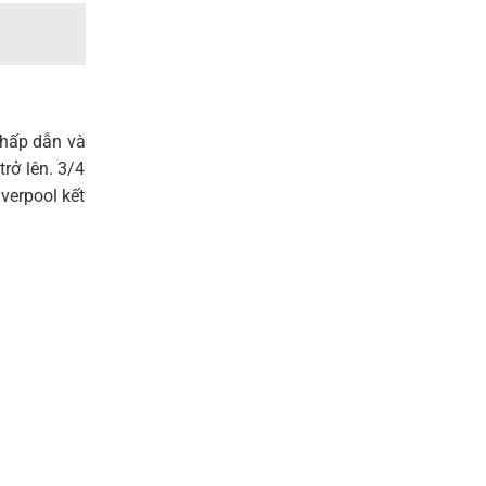
ẽ hấp dẫn và
rở lên. 3/4
verpool kết