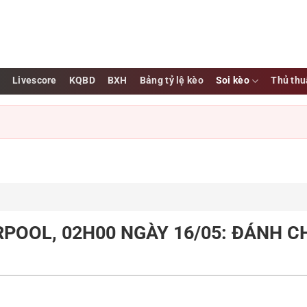
u
Livescore
KQBD
BXH
Bảng tỷ lệ kèo
Soi kèo
Thủ thu
RPOOL, 02H00 NGÀY 16/05: ĐÁNH C