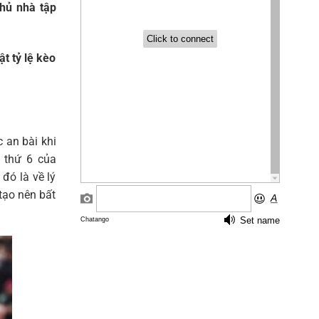
chủ nhà tập
t tỷ lệ kèo
 an bài khi
í thứ 6 của
đó là về lý
tạo nên bất