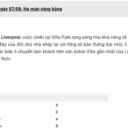
ngày 07/08: Hạ màn vòng bảng
s Liverpool
, cuộc chiến tại Villa Park rạng sáng mai khả năng s
ây của đội chủ nhà khép lại với tổng số bàn thắng đạt mốc 3 t
c biệt, 6 chuyến làm khách trên sân Aston Villa gần nhất của Li
 thức.