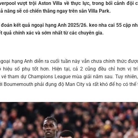
iverpool vượt trội Aston Villa về thực lực, trong bối cảnh đội 
ả năng sẽ có chiến thắng ngay trên sân Villa Park.
ự đoán kết quả ngoại hạng Anh 2025/26. keo nha cai 55 cập nhậ
t quả chính xác và sớm nhất từ các chuyên gia.
ngoại hạng Anh diễn ra cuối tuần này vẫn chưa chính thức được
 hiệu số phụ tốt hơn. Hiện tại, cả 2 cũng đều chỉ hơn vị tr
vé tham dự Champions League mùa giải năm sau. Tuy nhiên, 
ởi Bournemouth phải đụng độ Man City và rất khó để họ có thể 