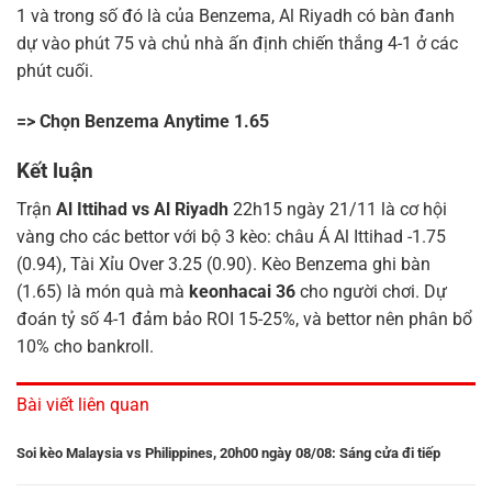
1 và trong số đó là của Benzema, Al Riyadh có bàn đanh
dự vào phút 75 và chủ nhà ấn định chiến thắng 4-1 ở các
phút cuối.
=> Chọn Benzema Anytime 1.65
Kết luận
Trận
Al Ittihad vs Al Riyadh
22h15 ngày 21/11 là cơ hội
vàng cho các bettor với bộ 3 kèo: châu Á Al Ittihad -1.75
(0.94), Tài Xỉu Over 3.25 (0.90). Kèo Benzema ghi bàn
(1.65) là món quà mà
keonhacai 36
cho người chơi. Dự
đoán tỷ số 4-1 đảm bảo ROI 15-25%, và bettor nên phân bổ
10% cho bankroll.
Bài viết liên quan
Soi kèo Malaysia vs Philippines, 20h00 ngày 08/08: Sáng cửa đi tiếp