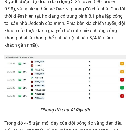
Riyadh được dự đoán dao động 3.25 (over 0.90, under
0.98), và nghiêng hẳn về Over vì phong độ chủ nhà. Cho tới
thời điểm hiện tại, họ đang có trung bình 3.1 pha lập công
tại sân nhà Jeddah của mình. Phía bên kia chiến tuyến, đội
khách dù được đánh giá yếu hơn rất nhiều nhưng cũng
không phải là không thể ghi bàn (ghi bàn 3/4 lần làm
khách gần nhất).
Phong độ của Al Riyadh
Trong đó 4/5 trận mới đây của đội bóng áo vàng đen đều