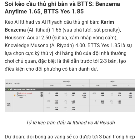
Soi kèo cầu thủ ghi bàn và BTTS: Benzema
Anytime 1.65, BTTS Yes 1.85
Kèo Al Ittihad vs Al Riyadh cầu thủ ghi bàn:
Karim
Benzema
(Al Ittihad) 1.65 (vua phá lưới, sút penalty),
Houssem Aouar 2.50 (sút xa, xâm nhập vòng cấm),
Knowledge Musona (Al Riyadh) 4.00. BTTS Yes 1.85 là sự
lựa chọn cực kỳ thú vị khi hàng thủ của đội nhà thường
chơi chủ quan, đặc biệt là thế dẫn trước tới 2-3 bàn, tạo
điều kiện cho đối phương có bàn danh dự.
Tỷ lệ kèo trận đấu Al Ittihad vs Al Riyadh
Dự đoán: đội bóng áo vàng sẽ có được tới 3 bàn trong hiệp