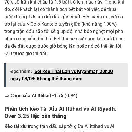
70% số trận khi chấp từ 1.5 trái trở lên mùa này. Trong khi
đó, đội khách lại có thành tích bết bát với việc để thua
cược trong 4/5 lần đối đầu gần nhất. Bên cạnh đó, với sự
trở lại của N’Golo Kante ở tuyến giữa (khả năng 100%)
trong trận đấu sắp tới sẽ giúp đội nhà bóp nghẹt mọi pha
phản công của đối thủ. Bet thủ nên sử dụng kết quả bóng
đá để đặt cược trước giờ bóng lăn hoặc nó có thể lên tới
-2.0 trước giờ thi đấu.
Đọc thêm:
Soi kèo Thái Lan vs Myanmar, 20h00
ngày 08/08: Không thể thắng đậm
=> Chọn cửa Al Ittihad -1.75 (0.94)
Phân tích kèo Tài Xỉu Al Ittihad vs Al Riyadh:
Over 3.25 tiệc bàn thắng
Kèo tài xỉu
trong trận đấu sắp tới giữa Al Ittihad vs Al