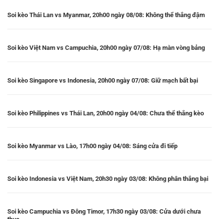
Soi kèo Thái Lan vs Myanmar, 20h00 ngày 08/08: Không thể thắng đậm
Soi kèo Việt Nam vs Campuchia, 20h00 ngày 07/08: Hạ màn vòng bảng
Soi kèo Singapore vs Indonesia, 20h00 ngày 07/08: Giữ mạch bất bại
Soi kèo Philippines vs Thái Lan, 20h00 ngày 04/08: Chưa thể thắng kèo
Soi kèo Myanmar vs Lào, 17h00 ngày 04/08: Sáng cửa đi tiếp
Soi kèo Indonesia vs Việt Nam, 20h30 ngày 03/08: Không phân thắng bại
Soi kèo Campuchia vs Đông Timor, 17h30 ngày 03/08: Cửa dưới chưa