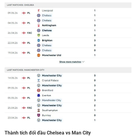
Thành tích đối đầu Chelsea vs Man City