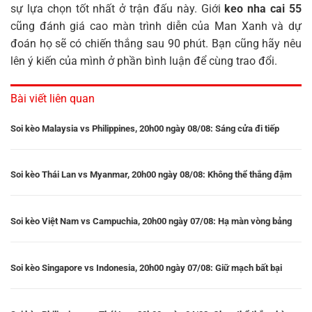
sự lựa chọn tốt nhất ở trận đấu này. Giới
keo nha cai 55
cũng đánh giá cao màn trình diễn của Man Xanh và dự
đoán họ sẽ có chiến thắng sau 90 phút. Bạn cũng hãy nêu
lên ý kiến của mình ở phần bình luận để cùng trao đổi.
Bài viết liên quan
Soi kèo Malaysia vs Philippines, 20h00 ngày 08/08: Sáng cửa đi tiếp
Soi kèo Thái Lan vs Myanmar, 20h00 ngày 08/08: Không thể thắng đậm
Soi kèo Việt Nam vs Campuchia, 20h00 ngày 07/08: Hạ màn vòng bảng
Soi kèo Singapore vs Indonesia, 20h00 ngày 07/08: Giữ mạch bất bại