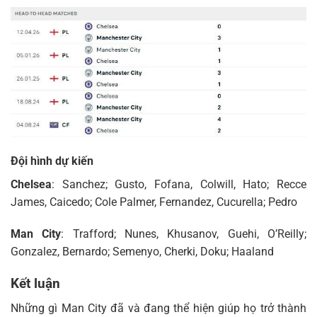
Đội hình dự kiến
Chelsea
: Sanchez; Gusto, Fofana, Colwill, Hato; Recce
James, Caicedo; Cole Palmer, Fernandez, Cucurella; Pedro
Man City
: Trafford; Nunes, Khusanov, Guehi, O’Reilly;
Gonzalez, Bernardo; Semenyo, Cherki, Doku; Haaland
Kết luận
Những gì Man City đã và đang thể hiện giúp họ trở thành