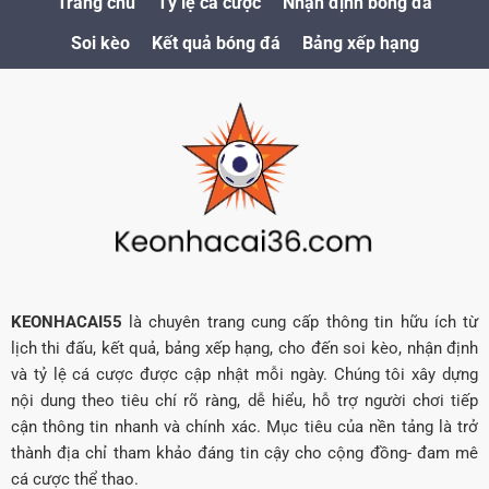
Trang chủ
Tỷ lệ cá cược
Nhận định bóng đá
Soi kèo
Kết quả bóng đá
Bảng xếp hạng
KEONHACAI55
là chuyên trang cung cấp thông tin hữu ích từ
lịch thi đấu, kết quả, bảng xếp hạng, cho đến soi kèo, nhận định
và tỷ lệ cá cược được cập nhật mỗi ngày. Chúng tôi xây dựng
nội dung theo tiêu chí rõ ràng, dễ hiểu, hỗ trợ người chơi tiếp
cận thông tin nhanh và chính xác. Mục tiêu của nền tảng là trở
thành địa chỉ tham khảo đáng tin cậy cho cộng đồng- đam mê
cá cược thể thao.