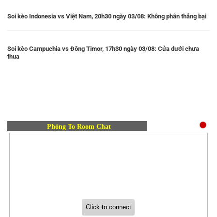
Soi kèo Indonesia vs Việt Nam, 20h30 ngày 03/08: Không phân thắng bại
Soi kèo Campuchia vs Đông Timor, 17h30 ngày 03/08: Cửa dưới chưa
thua
Phóng To Room Chat