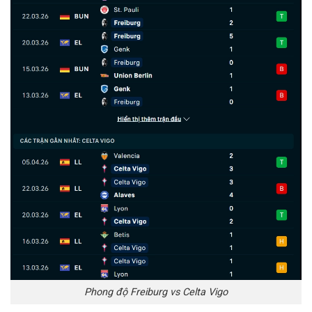
Phong độ Freiburg vs Celta Vigo