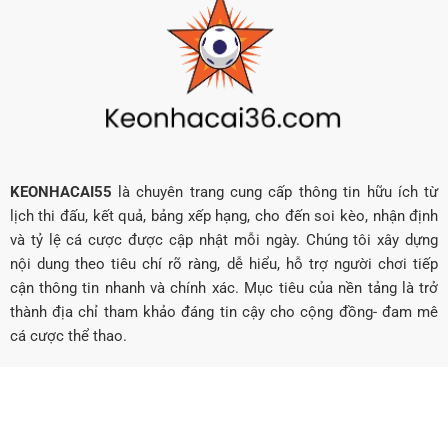
KEONHACAI55
là chuyên trang cung cấp thông tin hữu ích từ
lịch thi đấu, kết quả, bảng xếp hạng, cho đến soi kèo, nhận định
và tỷ lệ cá cược được cập nhật mỗi ngày. Chúng tôi xây dựng
nội dung theo tiêu chí rõ ràng, dễ hiểu, hỗ trợ người chơi tiếp
cận thông tin nhanh và chính xác. Mục tiêu của nền tảng là trở
thành địa chỉ tham khảo đáng tin cậy cho cộng đồng- đam mê
cá cược thể thao.