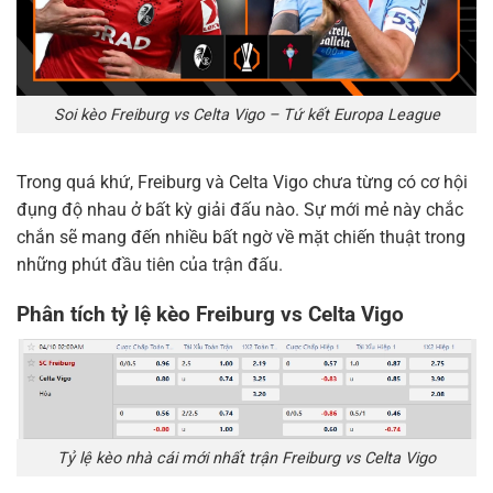
Soi kèo Freiburg vs Celta Vigo – Tứ kết Europa League
Trong quá khứ, Freiburg và Celta Vigo chưa từng có cơ hội
đụng độ nhau ở bất kỳ giải đấu nào. Sự mới mẻ này chắc
chắn sẽ mang đến nhiều bất ngờ về mặt chiến thuật trong
những phút đầu tiên của trận đấu.
Phân tích tỷ lệ kèo Freiburg vs Celta Vigo
Tỷ lệ kèo nhà cái mới nhất trận Freiburg vs Celta Vigo