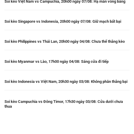
Soi kèo Việt Nam vs Campuchia, 20h00 ngày 07/08: Hạ màn vòng bảng
Soi kèo Singapore vs Indonesia, 20h00 ngày 07/08: Giữ mạch bất bại
Soi kèo Philippines vs Thái Lan, 20h00 ngày 04/08: Chưa thể thắng kèo
Soi kèo Myanmar vs Lào, 17h00 ngày 04/08: Sáng cửa đi tiếp
Soi kèo Indonesia vs Việt Nam, 20h30 ngày 03/08: Không phân thắng bại
Soi kèo Campuchia vs Đông Timor, 17h30 ngày 03/08: Cửa dưới chưa
thua