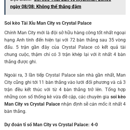
ngày 08/08: Không thể thắng đậm
Soi kèo Tài Xỉu Man City vs Crystal Palace
Chính Man City mới là đội sở hữu hàng công tốt nhất ngoại
hạng Anh tính đến hiện tại với 72 bàn thắng sau 35 vòng
đấu. 5 trận gần đây của Crystal Palace có kết quả tài
chung cuộc, thậm chí có 3 trận khép lại với ít nhất 4 bàn
thắng được ghi.
Ngoài ra, 3 lần tiếp Crystal Palace sân nhà gần nhất, Man
City cũng ghi tới 11 bàn thắng vào lưới đối phương và cả 3
trận đều kết thúc với từ 4 bàn thắng trở lên. Tổng hợp
những con số thống kê vừa đề cập, các chuyên gia
soi kèo
Man City vs Crystal Palace
nhận định sẽ cán mốc ít nhất 4
bàn thắng.
Dự đoán tỉ số Man City vs Crystal Palace: 4-0