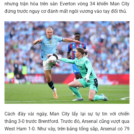
nhưng trận hòa trên sân Everton vòng 34 khiến Man City
Chatbox
đứng trước nguy cơ đánh mất ngôi vương vào tay đối thủ.
Cách đây vài ngày, Man City lấy lại sự tự tin với chiến
thắng 3-0 trước Brentford. Trước đó, Arsenal cũng vượt qua
West Ham 1-0. Như vây, trên bảng tổng sắp, Arsenal có 79