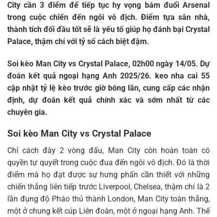
City cần 3 điểm để tiếp tục hy vọng bám đuổi Arsenal
Asean Cup 2026
trong cuộc chiến đến ngôi vô địch. Điểm tựa sân nhà,
Ngoại Hạng Anh
thành tích đối đầu tốt sẽ là yếu tố giúp họ đánh bại Crystal
Palace, thậm chí với tỷ số cách biệt đậm.
Cúp C1
Soi kèo Man City vs Crystal Palace, 02h00 ngày 14/05. Dự
Cúp C2
đoán kết quả ngoại hạng Anh 2025/26. keo nha cai 55
cập nhật tỷ lệ kèo trước giờ bóng lăn, cung cấp các nhận
Việt Nam
định, dự đoán kết quả chính xác và sớm nhất từ các
La Liga
chuyên gia.
Serie A
Soi kèo Man City vs Crystal Palace
Bundesliga
Chỉ cách đây 2 vòng đấu, Man City còn hoàn toàn có
quyền tự quyết trong cuộc đua đến ngôi vô địch. Đó là thời
Bóng đá quốc tế
điểm mà họ đạt được sự hưng phấn cần thiết với những
chiến thắng liên tiếp trước Liverpool, Chelsea, thậm chí là 2
World Cup
lần đụng độ Pháo thủ thành London, Man City toàn thắng,
Thủ thuật
một ở chung kết cúp Liên đoàn, một ở ngoại hạng Anh. Thế