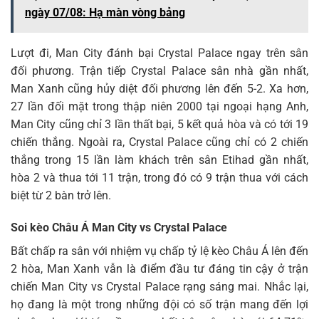
ngày 07/08: Hạ màn vòng bảng
Lượt đi, Man City đánh bại Crystal Palace ngay trên sân
đối phương. Trận tiếp Crystal Palace sân nhà gần nhất,
Man Xanh cũng hủy diệt đối phương lên đến 5-2. Xa hơn,
27 lần đối mặt trong thập niên 2000 tại ngoại hạng Anh,
Man City cũng chỉ 3 lần thất bại, 5 kết quả hòa và có tới 19
chiến thắng. Ngoài ra, Crystal Palace cũng chỉ có 2 chiến
thắng trong 15 lần làm khách trên sân Etihad gần nhất,
hòa 2 và thua tới 11 trận, trong đó có 9 trận thua với cách
biệt từ 2 bàn trở lên.
Soi kèo Châu Á Man City vs Crystal Palace
Bất chấp ra sân với nhiệm vụ chấp tỷ lệ kèo Châu Á lên đến
2 hòa, Man Xanh vẫn là điểm đầu tư đáng tin cậy ở trận
chiến Man City vs Crystal Palace rạng sáng mai. Nhắc lại,
họ đang là một trong những đội có số trận mang đến lợi