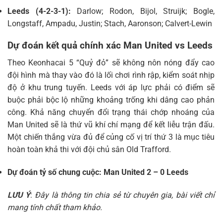
Leeds (4-2-3-1):
Darlow; Rodon, Bijol, Struijk; Bogle,
Longstaff, Ampadu, Justin; Stach, Aaronson; Calvert-Lewin
Dự đoán kết quả chính xác Man United vs Leeds
Theo
Keonhacai 5
“Quỷ đỏ” sẽ không nôn nóng đẩy cao
đội hình mà thay vào đó là lối chơi rình rập, kiểm soát nhịp
độ ở khu trung tuyến. Leeds với áp lực phải có điểm sẽ
buộc phải bộc lộ những khoảng trống khi dâng cao phản
công. Khả năng chuyển đổi trạng thái chớp nhoáng của
Man United sẽ là thứ vũ khí chí mạng để kết liễu trận đấu.
Một chiến thắng vừa đủ để củng cố vị trí thứ 3 là mục tiêu
hoàn toàn khả thi với đội chủ sân Old Trafford.
Dự đoán tỷ số chung cuộc: Man United 2 – 0 Leeds
LƯU Ý
:
Đây là thông tin chia sẻ từ chuyên gia, bài viết chỉ
mang tính chất tham khảo.