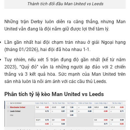
Thành tích đối đầu Man United vs Leeds
Những trận Derby luôn diễn ra căng thẳng, nhưng Man
United vẫn đang là đội nắm giữ được lợi thế tâm lý.
Lần gần nhất hai đội chạm trán nhau ở giải Ngoại hạng
(tháng 01/2026), hai đội đã hòa nhau 1-1.
Tuy nhiên, nếu xét 5 trận đụng độ gần nhất (kể từ năm
2023), “Quỷ đỏ” vẫn là những người áp đảo với 2 chiến
thắng và 3 kết quả hòa. Sức mạnh của Man United trên
sân nhà luôn là nỗi ám ảnh với các cầu thủ Leeds.
Phân tích tỷ lệ kèo Man United vs Leeds