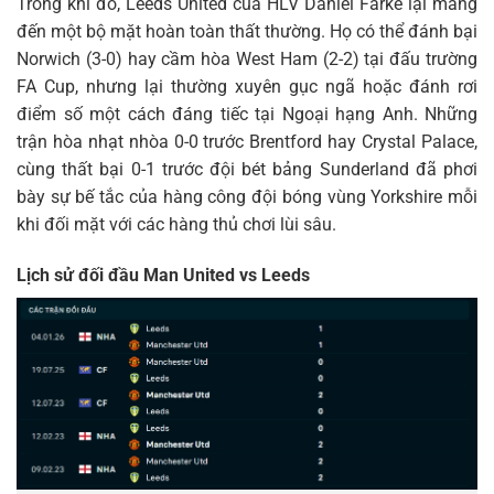
Trong khi đó, Leeds United của HLV Daniel Farke lại mang
đến một bộ mặt hoàn toàn thất thường. Họ có thể đánh bại
Norwich (3-0) hay cầm hòa West Ham (2-2) tại đấu trường
FA Cup, nhưng lại thường xuyên gục ngã hoặc đánh rơi
điểm số một cách đáng tiếc tại Ngoại hạng Anh. Những
trận hòa nhạt nhòa 0-0 trước Brentford hay Crystal Palace,
cùng thất bại 0-1 trước đội bét bảng Sunderland đã phơi
bày sự bế tắc của hàng công đội bóng vùng Yorkshire mỗi
khi đối mặt với các hàng thủ chơi lùi sâu.
Lịch sử đối đầu Man United vs Leeds