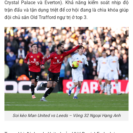
Crystal Palace và Everton). Khả năng kiểm soát nhịp độ
trận đấu và tận dụng triệt để cơ hội đang là chìa khóa giúp
đội chủ sân Old Trafford ngự trị ở top 3.
Soi kèo Man United vs Leeds – Vòng 32 Ngoại Hạng Anh