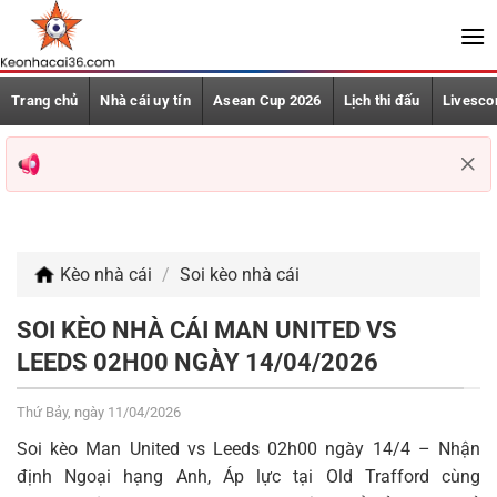
Bỏ
qua
nội
Trang chủ
dung
Trang chủ
Nhà cái uy tín
Asean Cup 2026
Lịch thi đấu
Livesco
Nhà cái uy tín
Asean Cup 2026
Lịch thi đấu
Kèo nhà cái
/
Soi kèo nhà cái
Livescore
SOI KÈO NHÀ CÁI MAN UNITED VS
KQBD
LEEDS 02H00 NGÀY 14/04/2026
BXH
Thứ Bảy, ngày 11/04/2026
Bảng tỷ lệ kèo
Soi kèo Man United vs Leeds 02h00 ngày 14/4 – Nhận
Soi kèo
định Ngoại hạng Anh, Áp lực tại Old Trafford cùng