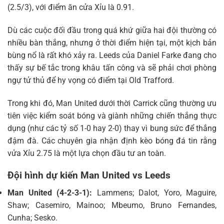
(2.5/3), với điểm ăn cửa Xỉu là 0.91.
Dù các cuộc đối đầu trong quá khứ giữa hai đội thường có
nhiều bàn thắng, nhưng ở thời điểm hiện tại, một kịch bản
bùng nổ là rất khó xảy ra. Leeds của Daniel Farke đang cho
thấy sự bế tắc trong khâu tấn công và sẽ phải chơi phòng
ngự tử thủ để hy vọng có điểm tại Old Trafford.
Trong khi đó, Man United dưới thời Carrick cũng thường ưu
tiên việc kiểm soát bóng và giành những chiến thắng thực
dụng (như các tỷ số 1-0 hay 2-0) thay vì bung sức để thắng
đậm đà. Các chuyên gia
nhận định kèo bóng đá
tin rằng
vửa Xỉu 2.75 là một lựa chọn đầu tư an toàn.
Đội hình dự kiến Man United vs Leeds
Man United (4-2-3-1):
Lammens; Dalot, Yoro, Maguire,
Shaw; Casemiro, Mainoo; Mbeumo, Bruno Fernandes,
Cunha; Sesko.