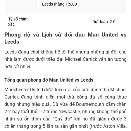
Leeds thắng 1:5.00
Chatbox
Tỷ số chính
Dự đoán: 2-0
xác
Phong độ và Lịch sử đối đầu Man United vs
Leeds
Leeds đang chơi không hề tồi thế nhưng những gì đội chủ
nhà làm được dưới triều đại Michael Carrick vẫn ấn tượng
hơn rất nhiều.
Tổng quan phong độ Man United vs Leeds
Manchester United dưới triều đại của cựu danh thủ Michael
Carrick đang trình diễn một thứ bóng đá vô cùng thực
dụng nhưng hiệu quả. Dù vừa để Bournemouth cầm chân
2-2 hay thất thủ 1-2 trước Newcastle, nhưng không thể phủ
nhận sự ổn định của “Quỷ đỏ” khi họ đã giành được 3
chiến thắng trong 5 lần ra sân gần nhất (trước Aston Villa,