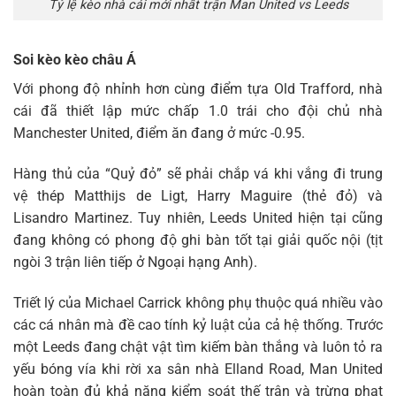
Tỷ lệ kèo nhà cái mới nhất trận Man United vs Leeds
Soi kèo kèo châu Á
Với phong độ nhỉnh hơn cùng điểm tựa Old Trafford, nhà
cái đã thiết lập mức chấp 1.0 trái cho đội chủ nhà
Manchester United, điểm ăn đang ở mức -0.95.
Hàng thủ của “Quỷ đỏ” sẽ phải chắp vá khi vắng đi trung
vệ thép Matthijs de Ligt, Harry Maguire (thẻ đỏ) và
Lisandro Martinez. Tuy nhiên, Leeds United hiện tại cũng
đang không có phong độ ghi bàn tốt tại giải quốc nội (tịt
ngòi 3 trận liên tiếp ở Ngoại hạng Anh).
Triết lý của Michael Carrick không phụ thuộc quá nhiều vào
các cá nhân mà đề cao tính kỷ luật của cả hệ thống. Trước
một Leeds đang chật vật tìm kiếm bàn thắng và luôn tỏ ra
yếu bóng vía khi rời xa sân nhà Elland Road, Man United
hoàn toàn đủ khả năng kiểm soát thế trận và trừng phạt