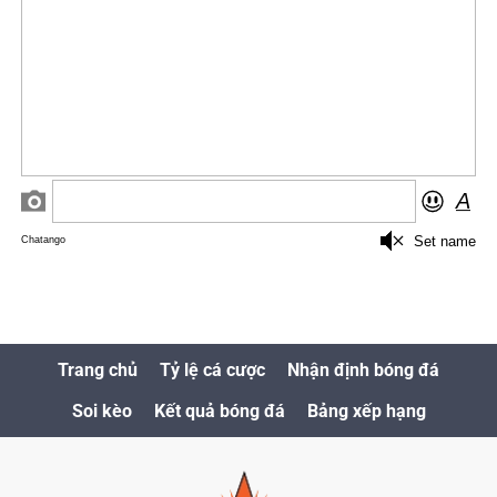
Trang chủ
Tỷ lệ cá cược
Nhận định bóng đá
Soi kèo
Kết quả bóng đá
Bảng xếp hạng