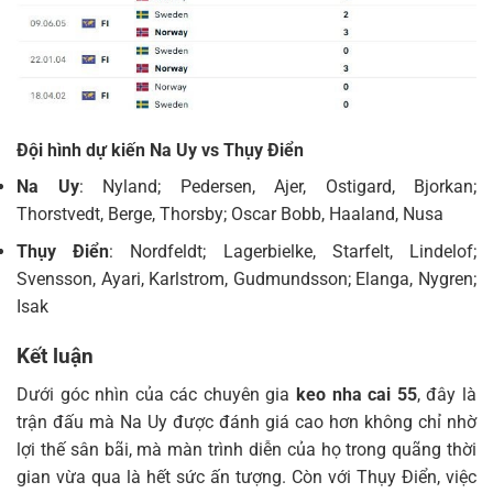
Đội hình dự kiến
Na Uy vs Thụy Điển
Na Uy
: Nyland; Pedersen, Ajer, Ostigard, Bjorkan;
Thorstvedt, Berge, Thorsby; Oscar Bobb, Haaland, Nusa
Thụy Điển
: Nordfeldt; Lagerbielke, Starfelt, Lindelof;
Svensson, Ayari, Karlstrom, Gudmundsson; Elanga, Nygren;
Isak
Kết luận
Dưới góc nhìn của các chuyên gia
keo nha cai 55
, đây là
trận đấu mà Na Uy được đánh giá cao hơn không chỉ nhờ
lợi thế sân bãi, mà màn trình diễn của họ trong quãng thời
gian vừa qua là hết sức ấn tượng. Còn với Thụy Điển, việc