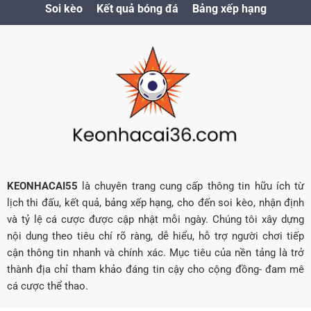
Soi kèo
Kết quả bóng đá
Bảng xếp hạng
KEONHACAI55
là chuyên trang cung cấp thông tin hữu ích từ
lịch thi đấu, kết quả, bảng xếp hạng, cho đến soi kèo, nhận định
và tỷ lệ cá cược được cập nhật mỗi ngày. Chúng tôi xây dựng
nội dung theo tiêu chí rõ ràng, dễ hiểu, hỗ trợ người chơi tiếp
cận thông tin nhanh và chính xác. Mục tiêu của nền tảng là trở
thành địa chỉ tham khảo đáng tin cậy cho cộng đồng- đam mê
cá cược thể thao.