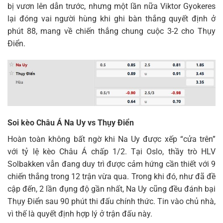
bị vươn lên dẫn trước, nhưng một lần nữa Viktor Gyokeres
lại đóng vai người hùng khi ghi bàn thắng quyết định ở
phút 88, mang về chiến thắng chung cuộc 3-2 cho Thụy
Điển.
Soi kèo Châu Á Na Uy vs Thụy Điển
Hoàn toàn không bất ngờ khi Na Uy được xếp “cửa trên”
với tỷ lệ kèo Châu Á chấp 1/2. Tại Oslo, thầy trò HLV
Solbakken vẫn đang duy trì được cảm hứng cần thiết với 9
chiến thắng trong 12 trận vừa qua. Trong khi đó, như đã đề
cập đến, 2 lần đụng độ gần nhất, Na Uy cũng đều đánh bại
Thụy Điển sau 90 phút thi đấu chính thức. Tin vào chủ nhà,
vì thế là quyết định hợp lý ở trận đấu này.