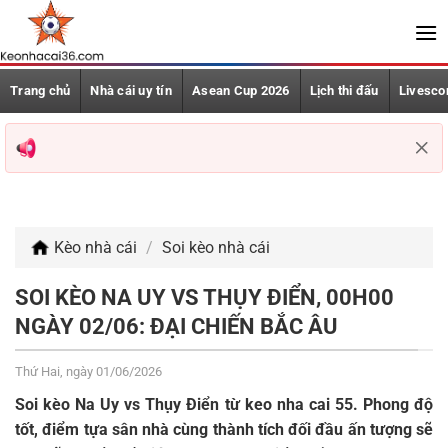
Bỏ
qua
nội
Trang chủ
dung
Trang chủ
Nhà cái uy tín
Asean Cup 2026
Lịch thi đấu
Livesco
Nhà cái uy tín
Asean Cup 2026
Lịch thi đấu
Kèo nhà cái
/
Soi kèo nhà cái
Livescore
SOI KÈO NA UY VS THỤY ĐIỂN, 00H00
KQBD
NGÀY 02/06: ĐẠI CHIẾN BẮC ÂU
BXH
Thứ Hai, ngày 01/06/2026
Bảng tỷ lệ kèo
Soi kèo Na Uy vs Thụy Điển từ
keo nha cai 55
. Phong độ
Soi kèo
tốt, điểm tựa sân nhà cùng thành tích đối đầu ấn tượng sẽ