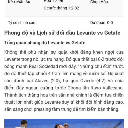
Hòa 1:2.96
Kèo châu Âu
Chọn Hòa
Chatbox
Getafe thắng 1:2.82
Tỷ số chính xác
Dự đoán: 0-0
Phong độ và Lịch sử đối đầu Levante vs Getafe
Tổng quan phong độ Levante vs Getafe
Không thể phủ nhận sự quật khởi đáng khen ngợi của
Levante trong nỗ lực trụ hạng. Bỏ qua thất bại 0-2 trước đội
bóng mạnh Real Sociedad mới đây, “Những chú ếch” trước
đó đã thiết lập chuỗi 4 trận liền mang về điểm số. Họ xuất
sắc đánh bại Alaves (2-0), hạ gục Oviedo (4-2) và chia
điểm đầy ngoan cường trước Girona lẫn Rayo Vallecano.
Thành tích thăng hoa trên sân nhà chính là điểm tựa chiến
thuật lớn nhất giúp Levante duy trì khối đội hình dâng cao,
sẵn sàng chơi pressing tầm trung để tìm kiếm bàn thắng.