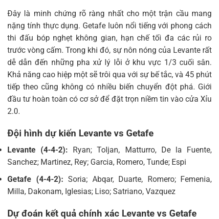
Đây là minh chứng rõ ràng nhất cho một trận cầu mang
nặng tính thực dụng. Getafe luôn nổi tiếng với phong cách
thi đấu bóp nghẹt không gian, hạn chế tối đa các rủi ro
trước vòng cấm. Trong khi đó, sự nôn nóng của Levante rất
dễ dẫn đến những pha xử lý lỗi ở khu vực 1/3 cuối sân.
Khả năng cao hiệp một sẽ trôi qua với sự bế tắc, và 45 phút
tiếp theo cũng không có nhiều biến chuyển đột phá. Giới
đầu tư hoàn toàn có cơ sở để đặt trọn niềm tin vào cửa Xỉu
2.0.
Đội hình dự kiến Levante vs Getafe
Levante (4-4-2):
Ryan; Toljan, Matturro, De la Fuente,
Sanchez; Martinez, Rey; Garcia, Romero, Tunde; Espi
Getafe (4-4-2):
Soria; Abqar, Duarte, Romero; Femenia,
Milla, Dakonam, Iglesias; Liso; Satriano, Vazquez
Dự đoán kết quả chính xác Levante vs Getafe