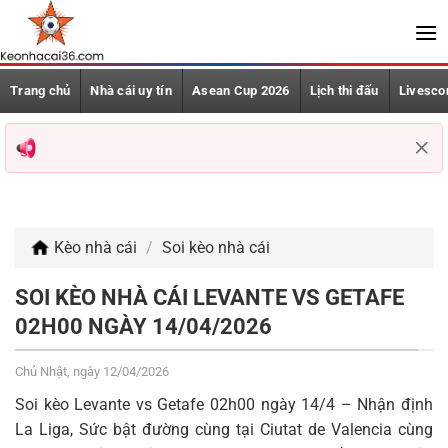
Bỏ
qua
nội
Trang chủ
dung
Trang chủ
Nhà cái uy tín
Asean Cup 2026
Lịch thi đấu
Livesco
Nhà cái uy tín
Asean Cup 2026
Lịch thi đấu
Kèo nhà cái
/
Soi kèo nhà cái
Livescore
SOI KÈO NHÀ CÁI LEVANTE VS GETAFE
KQBD
02H00 NGÀY 14/04/2026
BXH
Chủ Nhật, ngày 12/04/2026
Bảng tỷ lệ kèo
Soi kèo Levante vs Getafe 02h00 ngày 14/4 – Nhận định
Soi kèo
La Liga, Sức bật đường cùng tại Ciutat de Valencia cùng