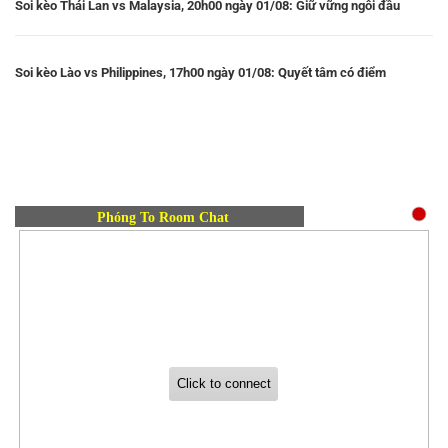
Soi kèo Thái Lan vs Malaysia, 20h00 ngày 01/08: Giữ vững ngôi đầu
Soi kèo Lào vs Philippines, 17h00 ngày 01/08: Quyết tâm có điểm
Phóng To Room Chat