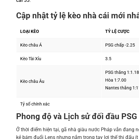
cái 55
.
Soi kèo
Cập nhật tỷ lệ kèo nhà cái mới nh
Asean Cup 2026
Ngoại Hạng Anh
LOẠI KÈO
TỶ LỆ CƯỢC
Cúp C1
Kèo châu Á
PSG chấp -2.25
Cúp C2
Kèo Tài Xỉu
3.5
Việt Nam
PSG thắng 1:1.18
La Liga
Hòa 1:7.00
Kèo châu Âu
Nantes thắng 1:1
Serie A
Tỷ số chính xác
Bundesliga
Phong độ và Lịch sử đối đầu PSG
Bóng đá quốc tế
Ở thời điểm hiện tại, gã nhà giàu nước Pháp vẫn đang ng
World Cup
kẻ bám đuổi Lens nhưng nắm trong tay lợi thế thi đấu 