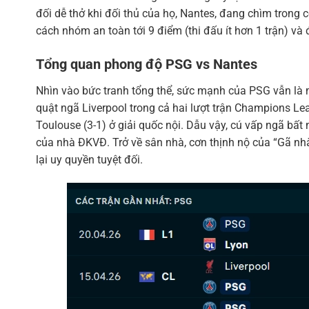
đối dễ thở khi đối thủ của họ, Nantes, đang chìm trong 
Thủ thuật
cách nhóm an toàn tới 9 điểm (thi đấu ít hơn 1 trận) và
Chatbox
Tổng quan phong độ PSG vs Nantes
Nhìn vào bức tranh tổng thể, sức mạnh của PSG vẫn là m
quật ngã Liverpool trong cả hai lượt trận Champions Lea
Toulouse (3-1) ở giải quốc nội. Dẫu vậy, cú vấp ngã bất
của nhà ĐKVĐ. Trở về sân nhà, cơn thịnh nộ của “Gã nh
lại uy quyền tuyệt đối.