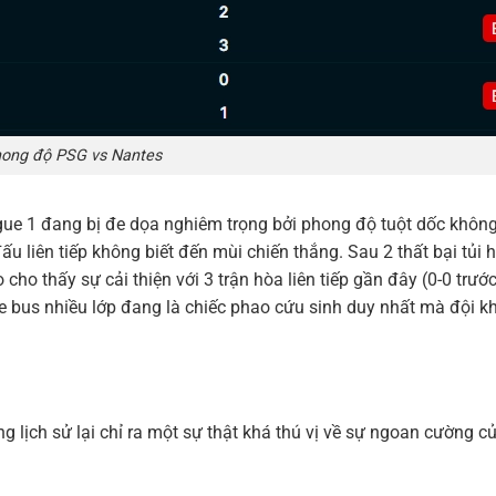
ong độ PSG vs Nantes
igue 1 đang bị đe dọa nghiêm trọng bởi phong độ tuột dốc khôn
 liên tiếp không biết đến mùi chiến thắng. Sau 2 thất bại tủi h
ho thấy sự cải thiện với 3 trận hòa liên tiếp gần đây (0-0 trước
g xe bus nhiều lớp đang là chiếc phao cứu sinh duy nhất mà đội 
 lịch sử lại chỉ ra một sự thật khá thú vị về sự ngoan cường c