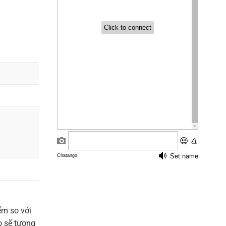
ểm so với
o sẽ tương