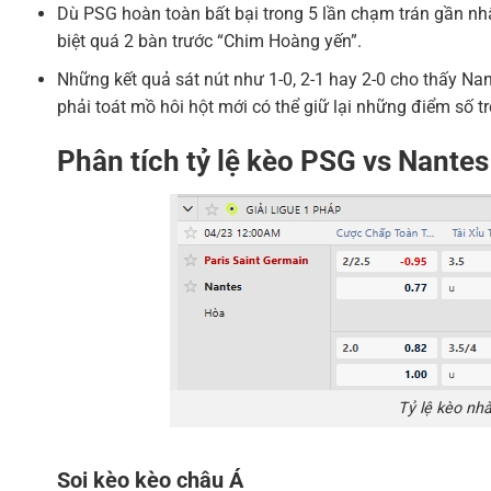
Dù PSG hoàn toàn bất bại trong 5 lần chạm trán gần nhấ
biệt quá 2 bàn trước “Chim Hoàng yến”.
Những kết quả sát nút như 1-0, 2-1 hay 2-0 cho thấy Nan
phải toát mồ hôi hột mới có thể giữ lại những điểm số tr
Phân tích tỷ lệ kèo PSG vs Nantes
Tỷ lệ kèo nh
Soi kèo kèo châu Á