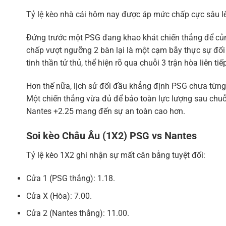
Tỷ lệ kèo nhà cái hôm nay được áp mức chấp cực sâu lên 
Đứng trước một PSG đang khao khát chiến thắng để củng 
chấp vượt ngưỡng 2 bàn lại là một cạm bẫy thực sự đối 
tinh thần tử thủ, thể hiện rõ qua chuỗi 3 trận hòa liên ti
Hơn thế nữa, lịch sử đối đầu khẳng định PSG chưa từng 
Một chiến thắng vừa đủ để bảo toàn lực lượng sau chuỗi
Nantes +2.25 mang đến sự an toàn cao hơn.
Soi kèo Châu Âu (1X2) PSG vs Nantes
Tỷ lệ kèo 1X2 ghi nhận sự mất cân bằng tuyệt đối:
Cửa 1 (PSG thắng): 1.18.
Cửa X (Hòa): 7.00.
Cửa 2 (Nantes thắng): 11.00.