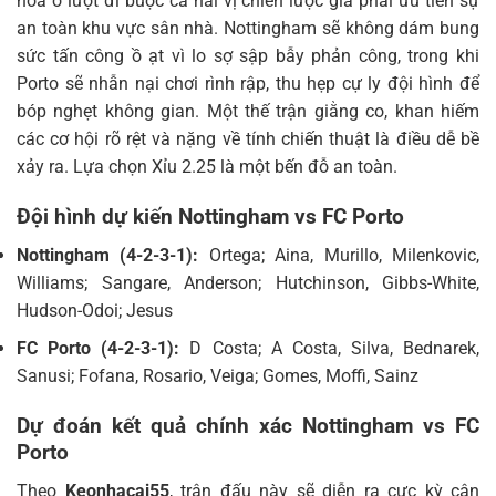
hòa ở lượt đi buộc cả hai vị chiến lược gia phải ưu tiên sự
an toàn khu vực sân nhà. Nottingham sẽ không dám bung
sức tấn công ồ ạt vì lo sợ sập bẫy phản công, trong khi
Porto sẽ nhẫn nại chơi rình rập, thu hẹp cự ly đội hình để
bóp nghẹt không gian. Một thế trận giằng co, khan hiếm
các cơ hội rõ rệt và nặng về tính chiến thuật là điều dễ bề
xảy ra. Lựa chọn Xỉu 2.25 là một bến đỗ an toàn.
Đội hình dự kiến Nottingham vs FC Porto
Nottingham (4-2-3-1):
Ortega; Aina, Murillo, Milenkovic,
Williams; Sangare, Anderson; Hutchinson, Gibbs-White,
Hudson-Odoi; Jesus
FC Porto (4-2-3-1):
D Costa; A Costa, Silva, Bednarek,
Sanusi; Fofana, Rosario, Veiga; Gomes, Moffi, Sainz
Dự đoán kết quả chính xác Nottingham vs FC
Porto
Theo
Keonhacai55
, trận đấu này sẽ diễn ra cực kỳ cân