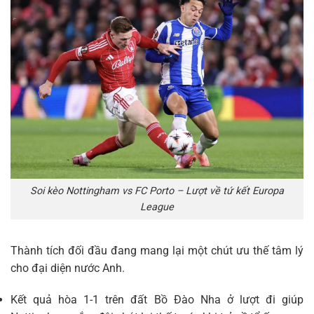
Soi kèo Nottingham vs FC Porto – Lượt về tứ kết Europa
League
Thành tích đối đầu đang mang lại một chút ưu thế tâm lý
cho đại diện nước Anh.
Kết quả hòa 1-1 trên đất Bồ Đào Nha ở lượt đi giúp