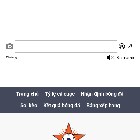
Trang chủ
Tỷ lệ cá cược
Nhận định bóng đá
Soi kèo
Kết quả bóng đá
Bảng xếp hạng