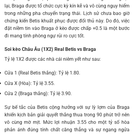
lại, Braga được tổ chức cực kỳ kín kẽ và vô cùng nguy hiểm
trong những pha chuyển trạng thái. Lịch sử chưa bao giờ
chứng kiến Betis khuất phục được đối thủ này. Do đó, việc
đặt niềm tin vào Braga ở kèo được chấp +0.5 là một bước
đi mang tính phòng ngự rủi ro cực tốt.
Soi kèo Châu Âu (1X2) Real Betis vs Braga
Tỷ lệ 1X2 được các nhà cái niêm yết như sau:
Cửa 1 (Real Betis thắng): Tỷ lệ 1.80.
Cửa X (Hòa): Tỷ lệ 3.55.
Cửa 2 (Braga thắng): Tỷ lệ 3.90.
Sự bế tắc của Betis cộng hưởng với sự lỳ lợm của Braga
khiến kịch bản giải quyết thắng thua trong 90 phút trở nên
vô cùng mờ mịt. Mức lợi nhuận 3.55 cho một tỷ số hòa
phản ánh đúng tính chất căng thẳng và sự ngang ngửa