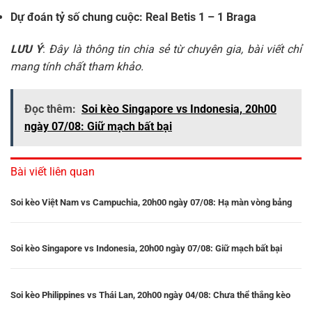
Dự đoán tỷ số chung cuộc: Real Betis 1 – 1 Braga
LƯU Ý
:
Đây là thông tin chia sẻ từ chuyên gia, bài viết chỉ
mang tính chất tham khảo.
Đọc thêm:
Soi kèo Singapore vs Indonesia, 20h00
ngày 07/08: Giữ mạch bất bại
Bài viết liên quan
Soi kèo Việt Nam vs Campuchia, 20h00 ngày 07/08: Hạ màn vòng bảng
Soi kèo Singapore vs Indonesia, 20h00 ngày 07/08: Giữ mạch bất bại
Soi kèo Philippines vs Thái Lan, 20h00 ngày 04/08: Chưa thể thắng kèo