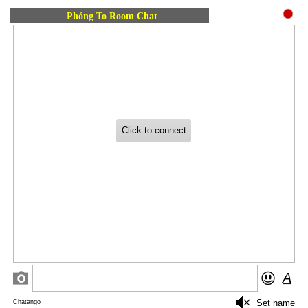
Phóng To Room Chat