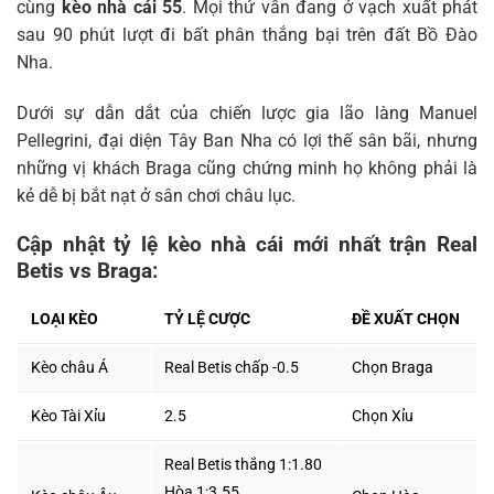
cùng
kèo nhà cái 55
. Mọi thứ vẫn đang ở vạch xuất phát
Asean Cup 2026
sau 90 phút lượt đi bất phân thắng bại trên đất Bồ Đào
Nha.
Ngoại Hạng Anh
Cúp C1
Dưới sự dẫn dắt của chiến lược gia lão làng Manuel
Pellegrini, đại diện Tây Ban Nha có lợi thế sân bãi, nhưng
Cúp C2
những vị khách Braga cũng chứng minh họ không phải là
kẻ dễ bị bắt nạt ở sân chơi châu lục.
Việt Nam
Cập nhật tỷ lệ kèo nhà cái mới nhất trận Real
La Liga
Betis vs Braga:
Serie A
LOẠI KÈO
TỶ LỆ CƯỢC
ĐỀ XUẤT CHỌN
Bundesliga
Kèo châu Á
Real Betis chấp -0.5
Chọn Braga
Bóng đá quốc tế
Kèo Tài Xỉu
2.5
Chọn Xỉu
World Cup
Real Betis thắng 1:1.80
Thủ thuật
Hòa 1:3.55