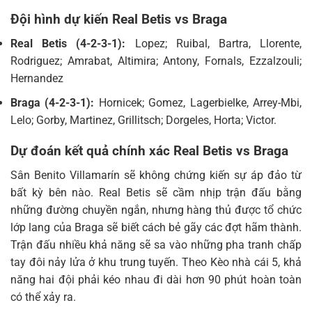
Đội hình dự kiến Real Betis vs Braga
Real Betis (4-2-3-1):
Lopez; Ruibal, Bartra, Llorente,
Rodriguez; Amrabat, Altimira; Antony, Fornals, Ezzalzouli;
Hernandez
Braga (4-2-3-1):
Hornicek; Gomez, Lagerbielke, Arrey-Mbi,
Lelo; Gorby, Martinez, Grillitsch; Dorgeles, Horta; Victor.
Dự đoán kết quả chính xác Real Betis vs Braga
Sân Benito Villamarín sẽ không chứng kiến sự áp đảo từ
bất kỳ bên nào. Real Betis sẽ cầm nhịp trận đấu bằng
những đường chuyền ngắn, nhưng hàng thủ được tổ chức
lớp lang của Braga sẽ biết cách bẻ gãy các đợt hãm thành.
Trận đấu nhiều khả năng sẽ sa vào những pha tranh chấp
tay đôi nảy lửa ở khu trung tuyến. Theo
Kèo nhà cái 5
, khả
năng hai đội phải kéo nhau đi dài hơn 90 phút hoàn toàn
có thể xảy ra.