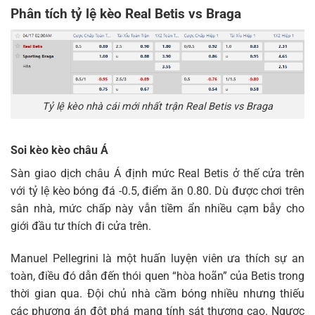
Phân tích tỷ lệ kèo Real Betis vs Braga
Tỷ lệ kèo nhà cái mới nhất trận Real Betis vs Braga
Soi kèo kèo châu Á
Sàn giao dịch châu Á định mức Real Betis ở thế cửa trên
với tỷ lệ kèo bóng đá -0.5, điểm ăn 0.80. Dù được chơi trên
sân nhà, mức chấp này vẫn tiềm ẩn nhiều cạm bẫy cho
giới đầu tư thích đi cửa trên.
Manuel Pellegrini là một huấn luyện viên ưa thích sự an
toàn, điều đó dẫn đến thói quen “hòa hoãn” của Betis trong
thời gian qua. Đội chủ nhà cầm bóng nhiều nhưng thiếu
các phương án đột phá mang tính sát thương cao. Ngược