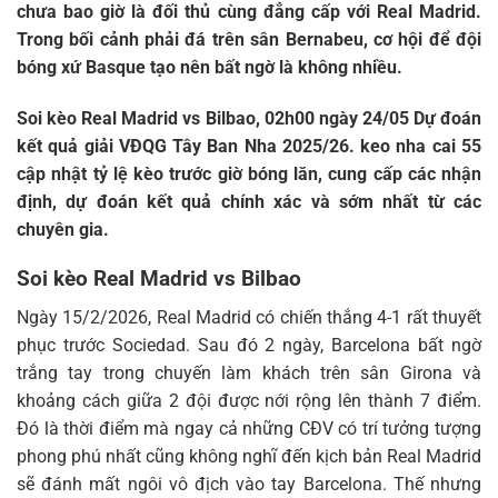
chưa bao giờ là đối thủ cùng đẳng cấp với Real Madrid.
Asean Cup 2026
Trong bối cảnh phải đá trên sân Bernabeu, cơ hội để đội
Ngoại Hạng Anh
bóng xứ Basque tạo nên bất ngờ là không nhiều.
Cúp C1
Soi kèo Real Madrid vs Bilbao, 02h00 ngày 24/05 Dự đoán
kết quả giải VĐQG Tây Ban Nha 2025/26. keo nha cai 55
Cúp C2
cập nhật tỷ lệ kèo trước giờ bóng lăn, cung cấp các nhận
định, dự đoán kết quả chính xác và sớm nhất từ các
Việt Nam
chuyên gia.
La Liga
Soi kèo Real Madrid vs Bilbao
Serie A
Ngày 15/2/2026, Real Madrid có chiến thắng 4-1 rất thuyết
Bundesliga
phục trước Sociedad. Sau đó 2 ngày, Barcelona bất ngờ
trắng tay trong chuyến làm khách trên sân Girona và
Bóng đá quốc tế
khoảng cách giữa 2 đội được nới rộng lên thành 7 điểm.
Đó là thời điểm mà ngay cả những CĐV có trí tưởng tượng
World Cup
phong phú nhất cũng không nghĩ đến kịch bản Real Madrid
Thủ thuật
sẽ đánh mất ngôi vô địch vào tay Barcelona. Thế nhưng