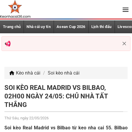
Bỏ
qua
nội
Trang chủ
dung
Trang chủ
Nhà cái uy tín
Asean Cup 2026
Lịch thi đấu
Livesco
Nhà cái uy tín
Asean Cup 2026
Lịch thi đấu
Kèo nhà cái
/
Soi kèo nhà cái
Livescore
SOI KÈO REAL MADRID VS BILBAO,
KQBD
02H00 NGÀY 24/05: CHỦ NHÀ TẤT
BXH
THẮNG
Bảng tỷ lệ kèo
Thứ Sáu, ngày 22/05/2026
Soi kèo
Soi kèo Real Madrid vs Bilbao từ
keo nha cai 55
.
Bilbao