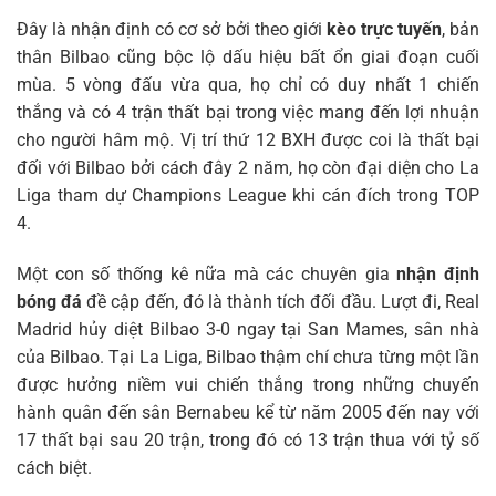
Đây là nhận định có cơ sở bởi theo giới
kèo trực tuyến
, bản
thân Bilbao cũng bộc lộ dấu hiệu bất ổn giai đoạn cuối
mùa. 5 vòng đấu vừa qua, họ chỉ có duy nhất 1 chiến
thắng và có 4 trận thất bại trong việc mang đến lợi nhuận
cho người hâm mộ. Vị trí thứ 12 BXH được coi là thất bại
đối với Bilbao bởi cách đây 2 năm, họ còn đại diện cho La
Liga tham dự Champions League khi cán đích trong TOP
4.
Một con số thống kê nữa mà các chuyên gia
nhận định
bóng đá
đề cập đến, đó là thành tích đối đầu. Lượt đi, Real
Madrid hủy diệt Bilbao 3-0 ngay tại San Mames, sân nhà
của Bilbao. Tại La Liga, Bilbao thậm chí chưa từng một lần
được hưởng niềm vui chiến thắng trong những chuyến
hành quân đến sân Bernabeu kể từ năm 2005 đến nay với
17 thất bại sau 20 trận, trong đó có 13 trận thua với tỷ số
cách biệt.