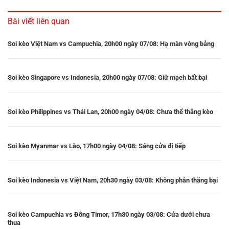
Bài viết liên quan
Soi kèo Việt Nam vs Campuchia, 20h00 ngày 07/08: Hạ màn vòng bảng
Soi kèo Singapore vs Indonesia, 20h00 ngày 07/08: Giữ mạch bất bại
Soi kèo Philippines vs Thái Lan, 20h00 ngày 04/08: Chưa thể thắng kèo
Soi kèo Myanmar vs Lào, 17h00 ngày 04/08: Sáng cửa đi tiếp
Soi kèo Indonesia vs Việt Nam, 20h30 ngày 03/08: Không phân thắng bại
Soi kèo Campuchia vs Đông Timor, 17h30 ngày 03/08: Cửa dưới chưa
thua