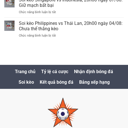
tiếp
06
Việt
ngày
Giữ mạch bất bại
Th8
Nam
08/08:
Chức năng bình luận bị tắt
ở
vs
Không
Soi
Campuchia,
thể
kèo
Soi kèo Philippines vs Thái Lan, 20h00 ngày 04/08:
20h00
thắng
03
Singapore
ngày
Chưa thể thắng kèo
Th8
đậm
vs
07/08:
Chức năng bình luận bị tắt
ở
Indonesia,
Hạ
Soi
20h00
màn
kèo
ngày
vòng
Philippines
07/08:
bảng
vs
Giữ
Thái
mạch
Lan,
bất
20h00
bại
Trang chủ
Tỷ lệ cá cược
Nhận định bóng đá
ngày
04/08:
Soi kèo
Kết quả bóng đá
Bảng xếp hạng
Chưa
thể
thắng
kèo