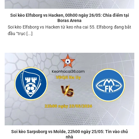
Asean Cup 2026
Soi kèo Elfsborg vs Hacken, 00h00 ngày 26/05: Chia điểm tại
Ngoại Hạng Anh
Boras Arena
Soi kèo Elfsborg vs Hacken từ keo nha cai 55. Elfsborg đang bắt
Cúp C1
đầu “trục [...]
Cúp C2
Việt Nam
La Liga
Serie A
Bundesliga
Bóng đá quốc tế
World Cup
Soi kèo Sarpsborg vs Molde, 22h00 ngày 25/05: Tin vào chủ
Thủ thuật
nhà