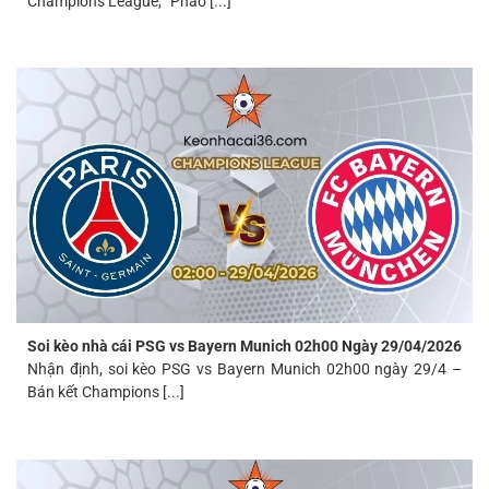
Champions League, “Pháo [...]
Chatbox
Soi kèo nhà cái PSG vs Bayern Munich 02h00 Ngày 29/04/2026
Nhận định, soi kèo PSG vs Bayern Munich 02h00 ngày 29/4 –
Bán kết Champions [...]