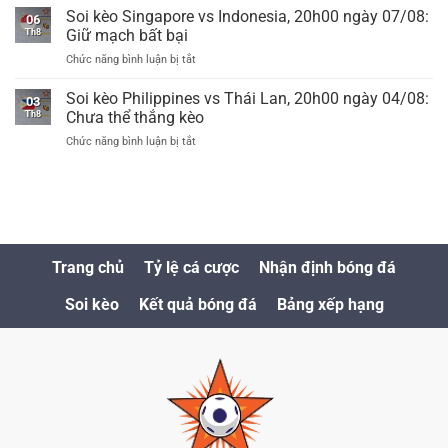
đi
kèo
Soi kèo Singapore vs Indonesia, 20h00 ngày 07/08:
20h00
tiếp
06
Việt
ngày
Giữ mạch bất bại
Th8
Nam
08/08:
Chức năng bình luận bị tắt
ở
vs
Không
Soi
Campuchia,
thể
kèo
Soi kèo Philippines vs Thái Lan, 20h00 ngày 04/08:
20h00
thắng
03
Singapore
ngày
Chưa thể thắng kèo
Th8
đậm
vs
07/08:
Chức năng bình luận bị tắt
ở
Indonesia,
Hạ
Soi
20h00
màn
kèo
ngày
vòng
Philippines
07/08:
bảng
vs
Giữ
Thái
mạch
Lan,
bất
20h00
bại
Trang chủ
Tỷ lệ cá cược
Nhận định bóng đá
ngày
04/08:
Soi kèo
Kết quả bóng đá
Bảng xếp hạng
Chưa
thể
thắng
kèo