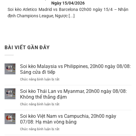
Ngày 15/04/2026
Soi kèo Atletico Madrid vs Barcelona 02h00 ngày 15/4 – Nhận
định Champions League, Ngược [...]
BÀI VIẾT GẦN ĐÂY
Soi kèo Malaysia vs Philippines, 20h00 ngày 08/08:
07
Sáng cửa đi tiếp
Th8
Chức năng bình luận bị tắt
ở
Soi
kèo
Soi kèo Thái Lan vs Myanmar, 20h00 ngày 08/08:
07
Malaysia
Không thể thắng đậm
Th8
vs
Chức năng bình luận bị tắt
ở
Philippines,
Soi
20h00
kèo
Soi kèo Việt Nam vs Campuchia, 20h00 ngày
ngày
06
Thái
08/08:
07/08: Hạ màn vòng bảng
Th8
Lan
Sáng
Chức năng bình luận bị tắt
ở
vs
cửa
Soi
Myanmar,