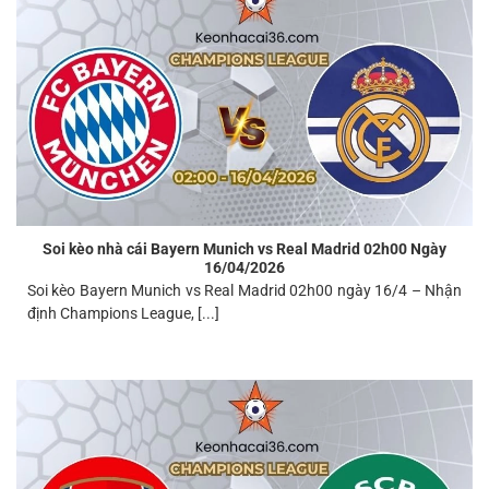
Soi kèo nhà cái Bayern Munich vs Real Madrid 02h00 Ngày
16/04/2026
Soi kèo Bayern Munich vs Real Madrid 02h00 ngày 16/4 – Nhận
định Champions League, [...]