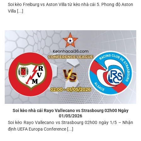
Soi kèo Freiburg vs Aston Villa từ kèo nhà cái 5. Phong độ Aston
Chatbox
Villa [...]
Soi kèo nhà cái Rayo Vallecano vs Strasbourg 02h00 Ngày
01/05/2026
Soi kèo Rayo Vallecano vs Strasbourg 02h00 ngày 1/5 – Nhận
định UEFA Europa Conference [...]