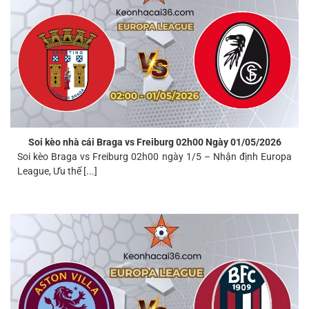
Soi kèo nhà cái Braga vs Freiburg 02h00 Ngày 01/05/2026
Soi kèo Braga vs Freiburg 02h00 ngày 1/5 – Nhận định Europa
League, Ưu thế [...]