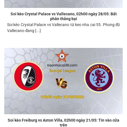
Asean Cup 2026
Soi kèo Crystal Palace vs Vallecano, 02h00 ngày 28/05: Bất
Ngoại Hạng Anh
phân thắng bại
Soi kèo Crystal Palace vs Vallecano từ keo nha cai 55. Phong độ
Cúp C1
Vallecano đang [...]
Cúp C2
Việt Nam
La Liga
Serie A
Bundesliga
Bóng đá quốc tế
World Cup
Soi kèo Freiburg vs Aston Villa, 02h00 ngày 21/05: Tin vào cửa
Thủ thuật
trên