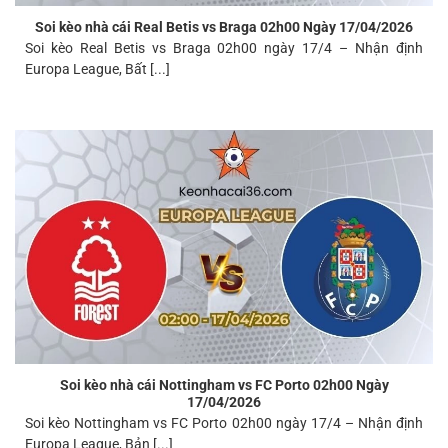
Soi kèo nhà cái Real Betis vs Braga 02h00 Ngày 17/04/2026
Soi kèo Real Betis vs Braga 02h00 ngày 17/4 – Nhận định
Europa League, Bất [...]
Soi kèo nhà cái Nottingham vs FC Porto 02h00 Ngày
17/04/2026
Soi kèo Nottingham vs FC Porto 02h00 ngày 17/4 – Nhận định
Europa League, Bản [...]