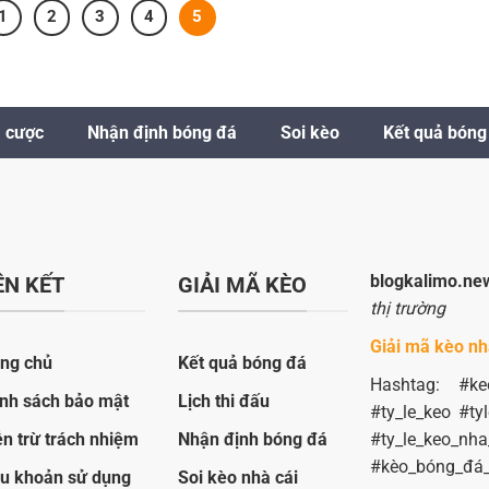
1
2
3
4
5
á cược
Nhận định bóng đá
Soi kèo
Kết quả bóng
blogkalimo.ne
ÊN KẾT
GIẢI MÃ KÈO
thị trường
Giải mã kèo nh
ng chủ
Kết quả bóng đá
Hashtag: #ke
nh sách bảo mật
Lịch thi đấu
#ty_le_keo #t
#ty_le_keo
n trừ trách nhiệm
Nhận định bóng đá
#kèo_bóng_đá_
u khoản sử dụng
Soi kèo nhà cái