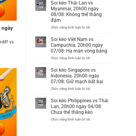
kèo
Soi kèo Thái Lan vs
07
Malaysia
Myanmar, 20h00 ngày
Th8
vs
08/08: Không thể thắng
Philippines,
đậm
20h00
0 ngày
ngày
Chức năng bình luận bị tắt
ở
08/08:
Soi
Sáng
kèo
Soi kèo Việt Nam vs
06
diff vs
cửa
Thái
Campuchia, 20h00 ngày
Th8
đi
Lan
07/08: Hạ màn vòng bảng
tiếp
vs
Chức năng bình luận bị tắt
ở
Myanmar,
Soi
20h00
kèo
ngày
Soi kèo Singapore vs
06
Việt
08/08:
Indonesia, 20h00 ngày
Th8
Nam
Không
07/08: Giữ mạch bất bại
vs
thể
Chức năng bình luận bị tắt
ở
Campuchia,
thắng
Soi
20h00
đậm
kèo
ngày
Soi kèo Philippines vs Thái
03
Singapore
07/08:
Lan, 20h00 ngày 04/08:
Th8
vs
Hạ
Chưa thể thắng kèo
Indonesia,
màn
Chức năng bình luận bị tắt
ở
20h00
vòng
Soi
ngày
bảng
kèo
07/08:
Philippines
Giữ