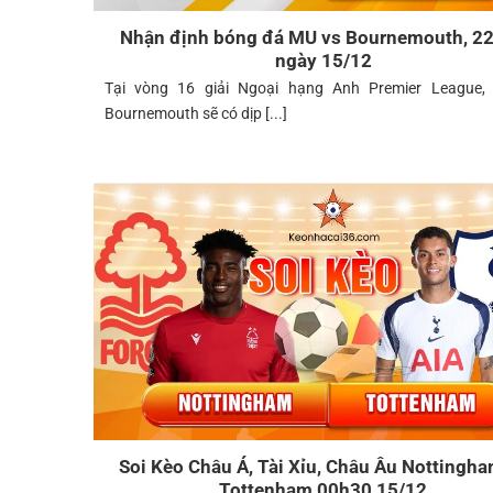
Thủ thuật
Nhận định bóng đá MU vs Bournemouth, 2
ngày 15/12
Chatbox
Tại vòng 16 giải Ngoại hạng Anh Premier League,
Bournemouth sẽ có dịp [...]
Soi Kèo Châu Á, Tài Xỉu, Châu Âu Nottingha
Tottenham 00h30 15/12