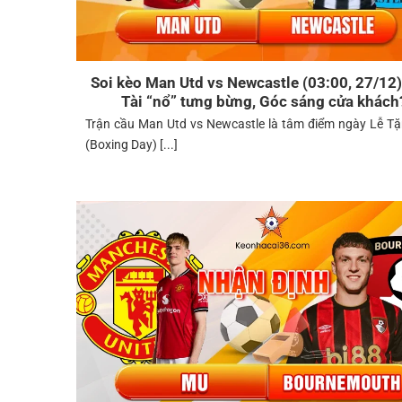
Soi kèo
Asean Cup 2026
Ngoại Hạng Anh
Soi kèo Man Utd vs Newcastle (03:00, 27/12)
Tài “nổ” tưng bừng, Góc sáng cửa khách
Cúp C1
Trận cầu Man Utd vs Newcastle là tâm điểm ngày Lễ T
(Boxing Day) [...]
Cúp C2
Việt Nam
La Liga
Serie A
Bundesliga
Bóng đá quốc tế
World Cup