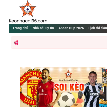
Bỏ
qua
nội
dung
Trang chủ
Nhà cái uy tín
Asean Cup 2026
Lịch thi đấ
Trang chủ
Nhà cái uy tín
Asean Cup 2026
Lịch thi đấu
Livescore
KQBD
BXH
Bảng tỷ lệ kèo