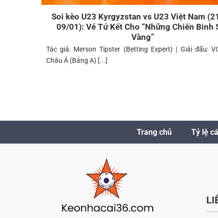
Thủ thuật
Soi kèo U23 Kyrgyzstan vs U23 Việt Nam (2
09/01): Vé Tứ Kết Cho “Những Chiến Binh 
Chatbox
Vàng”
Tác giả: Merson Tipster (Betting Expert) | Giải đấu: 
Châu Á (Bảng A) [...]
Trang chủ
Tỷ lệ c
LI