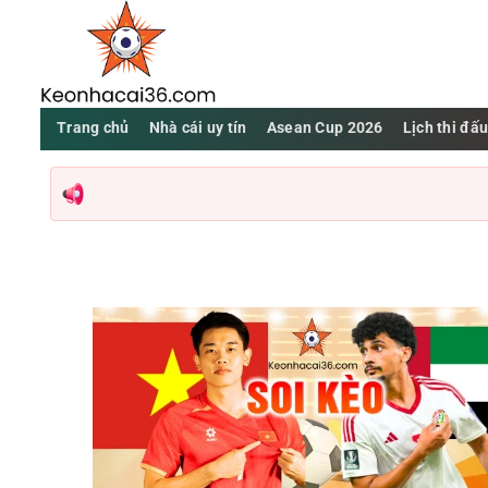
Bỏ
qua
nội
dung
Trang chủ
Nhà cái uy tín
Asean Cup 2026
Lịch thi đấ
Trang chủ
Nhà cái uy tín
Asean Cup 2026
Lịch thi đấu
Livescore
KQBD
BXH
Bảng tỷ lệ kèo