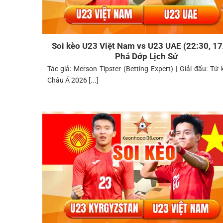
Soi kèo
Asean Cup 2026
Ngoại Hạng Anh
Soi kèo U23 Việt Nam vs U23 UAE (22:30, 17
Phá Dớp Lịch Sử
Cúp C1
Tác giả: Merson Tipster (Betting Expert) | Giải đấu: Tứ
Châu Á 2026 [...]
Cúp C2
Việt Nam
La Liga
Serie A
Bundesliga
Bóng đá quốc tế
World Cup