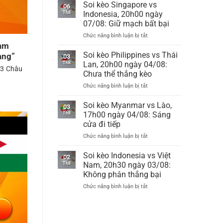
kèo
Soi kèo Singapore vs
06
Việt
Indonesia, 20h00 ngày
Th8
Nam
07/08: Giữ mạch bất bại
vs
Chức năng bình luận bị tắt
ở
Campuchia,
Soi
Nam
20h00
kèo
ngày
Soi kèo Philippines vs Thái
àng”
03
Singapore
07/08:
Lan, 20h00 ngày 04/08:
Th8
U23 Châu
vs
Hạ
Chưa thể thắng kèo
Indonesia,
màn
Chức năng bình luận bị tắt
ở
20h00
vòng
Soi
ngày
bảng
kèo
07/08:
Soi kèo Myanmar vs Lào,
03
Philippines
Giữ
17h00 ngày 04/08: Sáng
Th8
vs
mạch
cửa đi tiếp
Thái
bất
Chức năng bình luận bị tắt
ở
Lan,
bại
Soi
20h00
kèo
ngày
Soi kèo Indonesia vs Việt
02
Myanmar
04/08:
Nam, 20h30 ngày 03/08:
Th8
vs
Chưa
Không phân thắng bại
Lào,
thể
Chức năng bình luận bị tắt
ở
17h00
thắng
Soi
ngày
kèo
kèo
04/08:
Indonesia
Sáng
vs
cửa