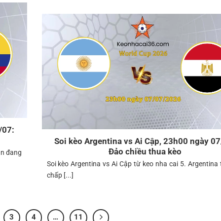
/07:
Soi kèo Argentina vs Ai Cập, 23h00 ngày 07
Đảo chiều thua kèo
ẫn đang
Soi kèo Argentina vs Ai Cập từ keo nha cai 5. Argentina 
chấp [...]
3
4
…
11