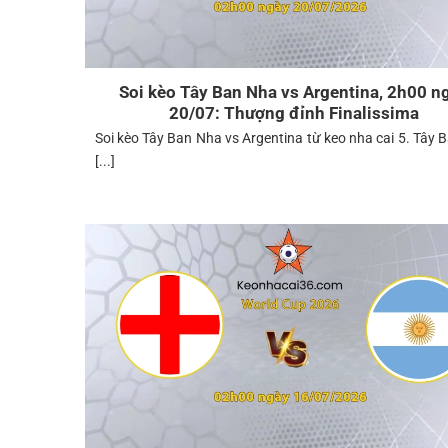
Soi kèo
Asean Cup 2026
Ngoại Hạng Anh
Soi kèo Tây Ban Nha vs Argentina, 2h00 n
20/07: Thượng đỉnh Finalissima
Cúp C1
Soi kèo Tây Ban Nha vs Argentina từ keo nha cai 5. Tây 
[...]
Cúp C2
Việt Nam
La Liga
Serie A
Bundesliga
Bóng đá quốc tế
World Cup