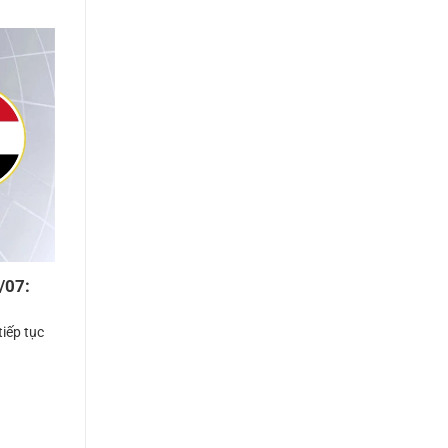
/07:
tiếp tục