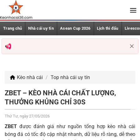
Bỏ
qua
nội
Trang chủ
dung
Trang chủ
Nhà cái uy tín
Asean Cup 2026
Lịch thi đấu
Livesco
Nhà cái uy tín
Asean Cup 2026
Lịch thi đấu
Kèo nhà cái
/
Top nhà cái uy tín
Livescore
ZBET – KÈO NHÀ CÁI CHẤT LƯỢNG,
KQBD
THƯỞNG KHỦNG CHỈ 30S
BXH
Thứ Tư, ngày 27/05/2026
Bảng tỷ lệ kèo
ZBET
được đánh giá như nguồn tổng hợp kèo nhà cái
Soi kèo
bóng đá có tốc độ cập nhật nhanh, dữ liệu rõ ràng, dễ theo