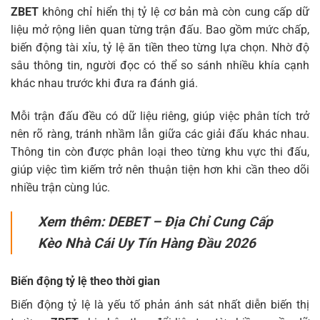
ZBET
không chỉ hiển thị tỷ lệ cơ bản mà còn cung cấp dữ
liệu mở rộng liên quan từng trận đấu. Bao gồm mức chấp,
biến động tài xỉu, tỷ lệ ăn tiền theo từng lựa chọn. Nhờ độ
sâu thông tin, người đọc có thể so sánh nhiều khía cạnh
khác nhau trước khi đưa ra đánh giá.
Mỗi trận đấu đều có dữ liệu riêng, giúp việc phân tích trở
nên rõ ràng, tránh nhầm lẫn giữa các giải đấu khác nhau.
Thông tin còn được phân loại theo từng khu vực thi đấu,
giúp việc tìm kiếm trở nên thuận tiện hơn khi cần theo dõi
nhiều trận cùng lúc.
Xem thêm:
DEBET
– Địa Chỉ Cung Cấp
Kèo Nhà Cái Uy Tín Hàng Đầu 2026
Biến động tỷ lệ theo thời gian
Biến động tỷ lệ là yếu tố phản ánh sát nhất diễn biến thị