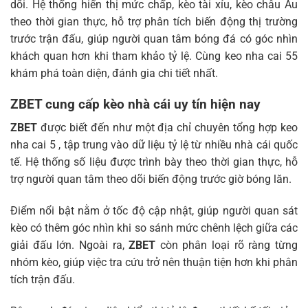
dõi. Hệ thống hiển thị mức chấp, kèo tài xỉu, kèo châu Âu
Asean Cup 2026
theo thời gian thực, hỗ trợ phân tích biến động thị trường
trước trận đấu, giúp người quan tâm bóng đá có góc nhìn
Ngoại Hạng Anh
khách quan hơn khi tham khảo tỷ lệ. Cùng keo nha cai 55
Cúp C1
khám phá toàn diện, đánh gia chi tiết nhất.
Cúp C2
ZBET cung cấp kèo nhà cái uy tín hiện nay
Việt Nam
ZBET
được biết đến như một địa chỉ chuyên tổng hợp keo
nha cai 5 , tập trung vào dữ liệu tỷ lệ từ nhiều nhà cái quốc
La Liga
tế. Hệ thống số liệu được trình bày theo thời gian thực, hỗ
trợ người quan tâm theo dõi biến động trước giờ bóng lăn.
Serie A
Điểm nổi bật nằm ở tốc độ cập nhật, giúp người quan sát
Bundesliga
kèo có thêm góc nhìn khi so sánh mức chênh lệch giữa các
Bóng đá quốc tế
giải đấu lớn. Ngoài ra,
ZBET
còn phân loại rõ ràng từng
nhóm kèo, giúp việc tra cứu trở nên thuận tiện hơn khi phân
World Cup
tích trận đấu.
Thủ thuật