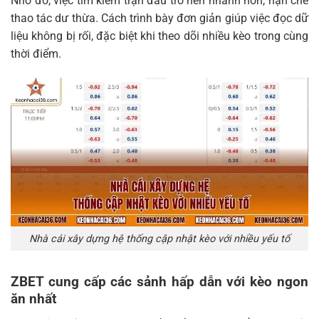
Nhờ đó, việc tìm kiếm trận đấu trở nên nhanh hơn, hạn chế
thao tác dư thừa. Cách trình bày đơn giản giúp việc đọc dữ
liệu không bị rối, đặc biệt khi theo dõi nhiều kèo trong cùng
thời điểm.
Nhà cái xây dựng hệ thống cập nhật kèo với nhiều yếu tố
ZBET cung cấp các sảnh hấp dẫn với kèo ngon
ăn nhất