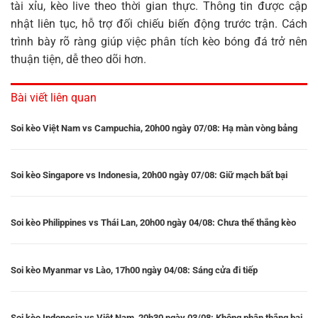
tài xỉu, kèo live theo thời gian thực. Thông tin được cập
nhật liên tục, hỗ trợ đối chiếu biến động trước trận. Cách
trình bày rõ ràng giúp việc phân tích kèo bóng đá trở nên
thuận tiện, dễ theo dõi hơn.
Bài viết liên quan
Soi kèo Việt Nam vs Campuchia, 20h00 ngày 07/08: Hạ màn vòng bảng
Soi kèo Singapore vs Indonesia, 20h00 ngày 07/08: Giữ mạch bất bại
Soi kèo Philippines vs Thái Lan, 20h00 ngày 04/08: Chưa thể thắng kèo
Soi kèo Myanmar vs Lào, 17h00 ngày 04/08: Sáng cửa đi tiếp
Soi kèo Indonesia vs Việt Nam, 20h30 ngày 03/08: Không phân thắng bại