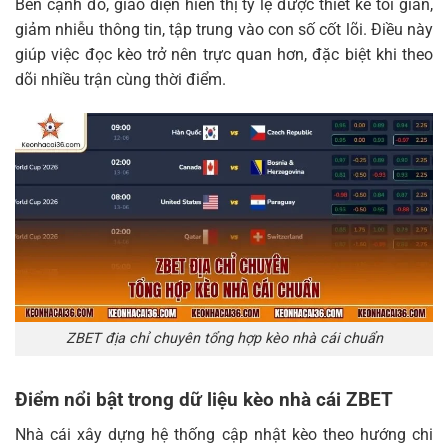
Bên cạnh đó, giao diện hiển thị tỷ lệ được thiết kế tối giản,
Chatbox
giảm nhiễu thông tin, tập trung vào con số cốt lõi. Điều này
giúp việc đọc kèo trở nên trực quan hơn, đặc biệt khi theo
dõi nhiều trận cùng thời điểm.
ZBET địa chỉ chuyên tổng hợp kèo nhà cái chuẩn
Điểm nổi bật trong dữ liệu kèo nhà cái ZBET
Nhà cái xây dựng hệ thống cập nhật kèo theo hướng chi