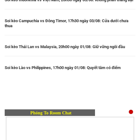
Soi kèo Campuchia vs Đông Timor, 17h30 ngày 03/08: Cửa dưới chưa
thua
Soi kèo Thái Lan vs Malaysia, 20h00 ngày 01/08: Giữ vững ngôi đầu
Soi kèo Lào vs Philippines, 17h00 ngày 01/08: Quyết tâm có điểm
Phóng To Room Chat