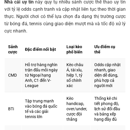
Nhà cái uy tín
này quy tụ nhiều sảnh cược thể thao uy tín
với tỷ lệ odds cạnh tranh và cập nhật liên tục theo thời gian
thực. Người chơi có thể lựa chọn đa dạng thị trường cược
từ bóng đá, tennis cùng giao diện mượt mà và tốc độ xử lý
cực nhanh.
Sảnh
Loại kèo
Ưu điểm cụ
Đặc điểm nổi bật
cược
phổ biến
thể
Hỗ trợ hàng nghìn
Kèo châu
Odds cập nhật
trận đấu mỗi ngày
Á, tài xỉu,
nhanh, giao
CMD
từ Ngoại hạng
hiệp 1, tỷ
diện dễ dùng,
Anh, C1 đến V-
số chính
phù hợp cả
League
xác
người mới
Kèo
Thống kê chi
Tập trung mạnh
handicap,
tiết phong độ,
vào bóng đá quốc
BTi
over/under,
lịch sử đối đầu
tế và các giải
cược đội
và bảng xếp
tennis lớn
thắng
hạng đầy đủ