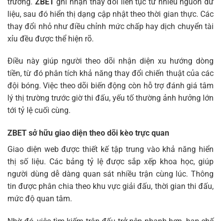
trường.
ZBET
ghi nhận thay đổi liên tục từ nhiều nguồn dữ
liệu, sau đó hiển thị dạng cập nhật theo thời gian thực. Các
thay đổi nhỏ như điều chỉnh mức chấp hay dịch chuyển tài
xỉu đều được thể hiện rõ.
Điều này giúp người theo dõi nhận diện xu hướng dòng
tiền, từ đó phân tích khả năng thay đổi chiến thuật của các
đội bóng. Việc theo dõi biến động còn hỗ trợ đánh giá tâm
lý thị trường trước giờ thi đấu, yếu tố thường ảnh hưởng lớn
tới tỷ lệ cuối cùng.
ZBET sở hữu giao diện theo dõi kèo trực quan
Giao diện web được thiết kế tập trung vào khả năng hiển
thị số liệu. Các bảng tỷ lệ được sắp xếp khoa học, giúp
người dùng dễ dàng quan sát nhiều trận cùng lúc. Thông
tin được phân chia theo khu vực giải đấu, thời gian thi đấu,
mức độ quan tâm.